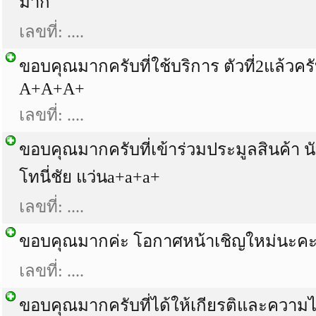
มาก
เลขที่: ....
ขอบคุณมากครับที่ใช้บริการ ตัวที่2แล้วคร
A+A+A+
เลขที่: ....
ขอบคุณมากครับที่เข้าร่วมประมูลสินค้า 
โทนี่ชัย แว่นa+a+a+
เลขที่: ....
ขอบคุณมากค่ะ โอกาศหน้าเชิญใหม่นะค
เลขที่: ....
ขอบคุณมากครับที่ได้ให้เกียรติและความไ