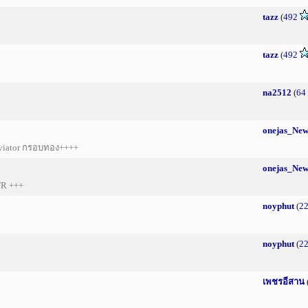
tazz
(
492
tazz
(
492
na2512
(
64
onejas_Ne
Aviator กรอบทอง++++
onejas_Ne
 TR +++
noyphut
(
2
noyphut
(
2
เพชรอีสาน