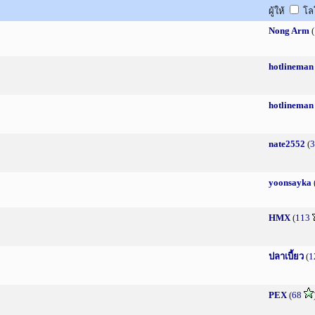
ผู้ให้
โล
Nong Arm
(
hotlineman
hotlineman
nate2552
(
3
yoonsayka
HMX
(
113
ปลาเบี้ยว
(
1
PEX
(
68