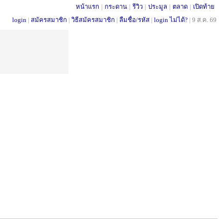
หน้าแรก
|
กระดาน
|
รีวิว
|
ประมูล
|
ตลาด
|
เปิดท้าย
login
|
สมัครสมาชิก
|
วิธีสมัครสมาชิก
|
ลืมชื่อ/รหัส
|
login ไม่ได้?
|
9 ส.ค. 69