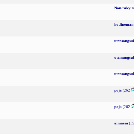
Non-rakyi
hotlineman
utensangsu
utensangsu
utensangsu
poja
(
262
poja
(
262
aimaem
(
1