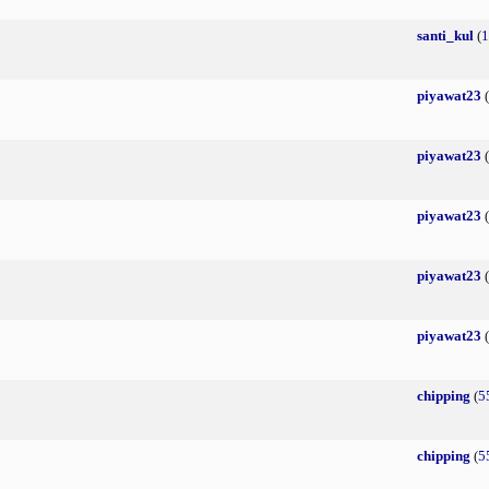
santi_kul
(
1
piyawat23
(
piyawat23
(
piyawat23
(
piyawat23
(
piyawat23
(
chipping
(
5
chipping
(
5