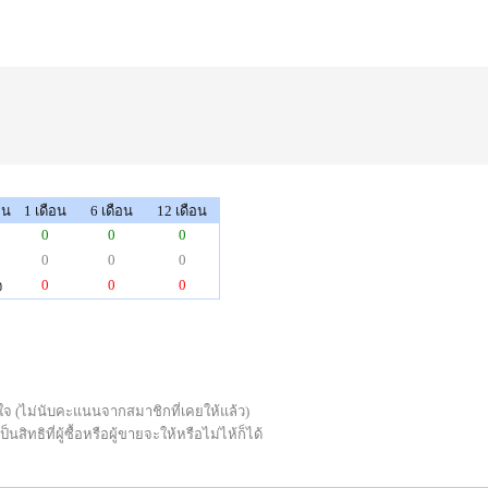
็น
1 เดือน
6 เดือน
12 เดือน
0
0
0
0
0
0
0
0
0
จ
่พอใจ (ไม่นับคะแนนจากสมาชิกที่เคยให้แล้ว)
ทธิที่ผู้ซื้อหรือผู้ขายจะให้หรือไม่ไห้ก็ได้