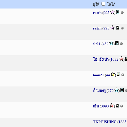
ผู้ให้
โลโก้
ratch
(
995
)
ratch
(
995
)
slt01
(
452
)
โอ้_อั่งเปา
(
1092
)
toon21
(
44
)
ถ้ำมองรู
(
270
)
เอิน
(
3093
)
TKP FISHING
(
1385