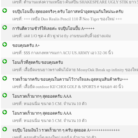
เลขที่: ตำนานเเห่งความเหนียว คันสปิน SHAKESPEARE UGLY STIK ยาว 5 
จบปุ๊บโอนปั๊บ สุดยอดจริงๆ ครับ โอกาสหน้าอุดหนุนกันใหม่นะครับ
เลขที่: +++ เหยื่อ Duo Realis Pencil 110 สี Neo Tiger ของใหม่ +++
การันตีความชัวร์ให้เลยค่ะ จบปุ๊บโอนปั๊บ A+++++
เลขที่: เลส 1/O ชุด 4 ตัว พู่ พ่วง fly งานขนแท้บลิ้วอย่างแจ่ม
ขอบคุณครับ A+
เลขที่: $$$ กางเกงทหารเมกา ACU US.ARMY เอว 32-36 นิ้ว
โอนเร็วที่สุดครับ ขอบคุณครับ
เลขที่: เสื้อยืดแขนยาวพรางต้นไม้ลาย MossyOak Break up infinity ของใหม
รวดเร็วมากครับ ขอบคุณในความไว้วางใจและอุดหนุนสินค้าครับ+++
เลขที่: เสื้อยืด outdoor KIJ CHOI GOLF & SPORTS # รอบอก 40 นิ้ว
โอนรวดเร็วมากๆ สุดยอดครับ AAA
เลขที่: หนอนนิ่ม ขนาด 5 CM. จำนวน 10 ตัว
โอนรวดเร็วมากๆ สุดยอดครับ AAA
เลขที่: หนอนนิ่ม ขนาด 5 CM. จำนวน 10 ตัว
จบปุ๊บ โอนเงินไว รวดเร็วมาก ๆ ครับ สุดยอด A++++++++++++++
เลขที่: ครอบตัวเบ็ด ของใหม่ เบอร์ 6 จำนวน 50 ตัว