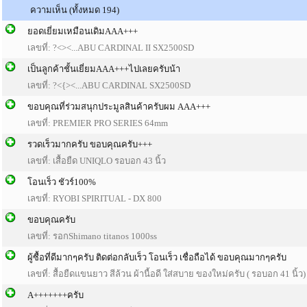
ความเห็น (ทั้งหมด 194)
ยอดเยี่ยมเหมือนเดิมAAA+++
เลขที่: ?<><...ABU CARDINAL II SX2500SD
เป็นลูกค้าชั้นเยี่ยมAAA+++ไปเลยครับน้า
เลขที่: ?<{><...ABU CARDINAL SX2500SD
ขอบคุณที่ร่วมสนุกประมูลสินค้าครับผม AAA+++
เลขที่: PREMIER PRO SERIES 64mm
รวดเร็วมากครับ ขอบคุณครับ+++
เลขที่: เสื้อยืด UNIQLO รอบอก 43 นิ้ว
โอนเร็ว ชัวร์100%
เลขที่: RYOBI SPIRITUAL - DX 800
ขอบคุณครับ
เลขที่: รอกShimano titanos 1000ss
ผู้ซื้อที่ดีมากๆครับ ติดต่อกลับเร็ว โอนเร็ว เชื่อถือได้ ขอบคุณมากๆครับ
เลขที่: สื้อยืดแขนยาว สีล้วน ผ้านื้อดี ใส่สบาย ของใหม่ครับ ( รอบอก 41 นิ้ว)
A+++++++ครับ