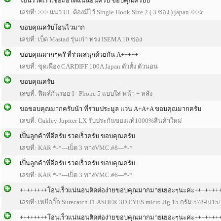
โอนรวดเร็วเชื่อถือได้แน่นอนครับ ขอบคุณครับบ
เลขที่: >>> แนว UL ต้องมีไว้ Single Hook Size 2 ( 3 ซอง ) japan <<<c
ขอบคุณครับโอนไวมาก
เลขที่: เบ็ด Mastad รุ่นเก่า ทรง ISEMA 10 ซอง
ขอบคุณมากๆคร๊ ที่ร่วมสนุกด้วยกัน A+++++
เลขที่: ชุดเฟือง CARDIFF 100A Japan ตัวตั้ง ตัวนอน
ขอบคุณครับ
เลขที่: ฟิมล์กันรอย I - Phone 5 แบบใส หน้า + หลัง
ขอขอบคุณมากครับน้า ที่ร่วมประมูล แว่น A+A+A ขอบคุณมากครับ
เลขที่: Oakley Jupiter LX รับประกันของแท้1000%สินค้าใหม่
เป็นลูกค้าที่ดีครับ รวดเร็วครับ ขอบคุณครับ
เลขที่: KAR *-*---เบ็ด 3 ทางVMC.#8---*-*
เป็นลูกค้าที่ดีครับ รวดเร็วครับ ขอบคุณครับ
เลขที่: KAR *-*---เบ็ด 3 ทางVMC.#6---*-*
++++++++โอนเร็วแน่นอนติดต่อง่ายขอบคุณมากมายเยอะๆนะค่ะ+++++++
เลขที่: เหยื่อจิ๊ก Surecatch FLASHER 3D EYES micro Jig 15 กรัม 578-FJ15
++++++++โอนเร็วแน่นอนติดต่อง่ายขอบคุณมากมายเยอะๆนะค่ะ+++++++