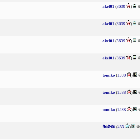
akel01
(
3639
)
akel01
(
3639
)
akel01
(
3639
)
akel01
(
3639
)
tomiko
(
1588
)
tomiko
(
1588
)
tomiko
(
1588
)
กิตติชัย
(
433
)