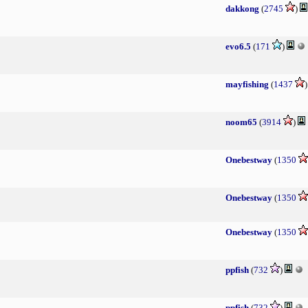
dakkong
(
2745
)
evo6.5
(
171
)
mayfishing
(
1437
noom65
(
3914
)
Onebestway
(
1350
Onebestway
(
1350
Onebestway
(
1350
ppfish
(
732
)
ppfish
(
732
)