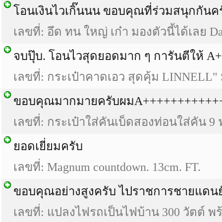
โอนเงินไวเกิ๊นนน ขอบคุณที่ร่วมสนุกกันค
เลขที่: อึด ทน ใหญ่ เก๋า มองตัวนี้ได้เลย 
จบปุ๊บ. โอนไวสุดยอดมาก ๆ การันตีให้ 
เลขที่: กระเป๋าคาดเอว สุดคุ้ม LINNELL"
ขอบคุณมากมายครับผมA+++++++++++
เลขที่: กระเป๋าใส่คันเบ็ดสองท่อนใส่คัน 9 
ยอดเยี่ยมครับ
เลขที่: Magnum countdown. 13cm. FT.
ขอบคุณอย่างสูงครับ ไปราชการชายแดนยัง
เลขที่: แปลงไฟรถเป็นไฟบ้าน 300 วัตต์ พร