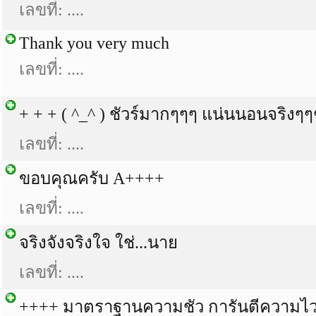
เลขที่: ....
Thank you very much
เลขที่: ....
+ + + ( ^_^ ) ชัวร์มากๆๆๆ แน่นนอนจริงๆ
เลขที่: ....
ขอบคุณครับ A++++
เลขที่: ....
จริงจังจริงใจ ใช่...นาย
เลขที่: ....
++++ มาตราฐานความชัว การันตีความไว