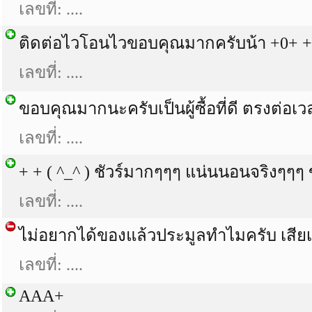
เลขที่: ....
ติดต่อไวโอนไวขอบคุณมากครับน้า +0
เลขที่: ....
ขอบคุณมากนะครับเป็นผู้ซื้อที่ดี ตรงต่อ
เลขที่: ....
+ + ( ^_^ ) ชัวร์มากๆๆๆ แน่นนอนจริงๆๆๆ
เลขที่: ....
ไม่อยากได้ของแล้วประมูลทำไมครับ เสียเว
เลขที่: ....
AAA+