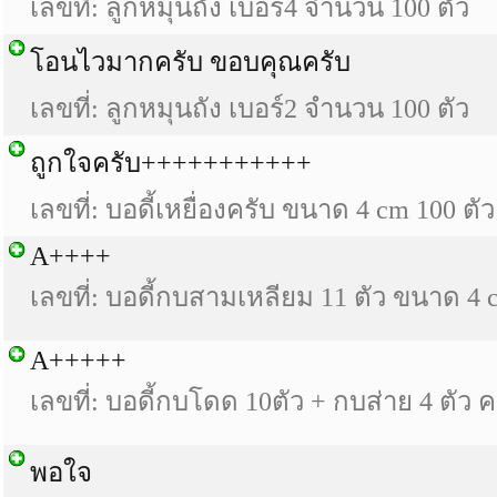
เลขที่: ลูกหมุนถัง เบอร์4 จำนวน 100 ตัว
โอนไวมากครับ ขอบคุณครับ
เลขที่: ลูกหมุนถัง เบอร์2 จำนวน 100 ตัว
ถูกใจครับ+++++++++++
เลขที่: บอดี้เหยื่องครับ ขนาด 4 cm 100 ตัว
A++++
เลขที่: บอดี้กบสามเหลียม 11 ตัว ขนาด 4 
A+++++
เลขที่: บอดี้กบโดด 10ตัว + กบส่าย 4 ตัว ค
พอใจ