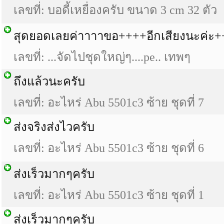
เลขที่: บอดี้เหยื่องครับ ขนาด 3 cm 32 ตัว
สุดยอดเลยค่าาาาขอ++++อีกเสียงนะค่ะ
เลขที่: ...จัดไปชุดใหญ่ๆ....pe.. เทพๆ
ถึงแล้วนะครับ
เลขที่: อะไหร่ Abu 5501c3 ซ้าย ชุดที่ 7
ส่งจริงส่งไวครับ
เลขที่: อะไหร่ Abu 5501c3 ซ้าย ชุดที่ 6
ส่งเร็วมากๆครับ
เลขที่: อะไหร่ Abu 5501c3 ซ้าย ชุดที่ 1
ส่งเร็วมากๆครับ