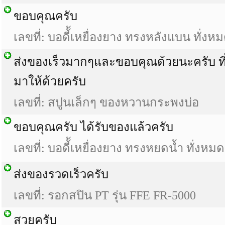
ขอบคุณครับ
เลขที่: บอดี้้เหยื่องยาง ทรงหลังแบน ทั่งหม
ส่งของเร็วมากๆและขอบคุณด้วยนะครับ ที่
มาให้ด้วยครับ
เลขที่: สปูนเล็กๆ ของหวานกระพงบ่อ
ขอบคุณครับ ได้รับของแล้วครับ
เลขที่: บอดี้้เหยื่องยาง ทรงหยดน้ำ ทั่งหมด
ส่งของรวดเร็วครับ
เลขที่: รอกสปิน PT รุ่น FFE FR-5000
สวยครับ