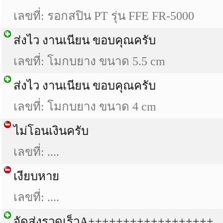
เลขที่: รอกสปิน PT รุ่น FFE FR-5000
ส่งไว งานเนียน ขอบคุณครับ
เลขที่: โมกบยาง ขนาด 5.5 cm
ส่งไว งานเนียน ขอบคุณครับ
เลขที่: โมกบยาง ขนาด 4 cm
ไม่โอนเงินครับ
เลขที่: ....
เงียบหาย
เลขที่: ....
จัดส่งรวดเร็วA++++++++++++++++++