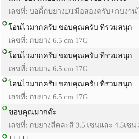
เลขที่: บอดี้กบยางDTมือสองครับ+กบงานไ
โอนไวมากครับ ขอบคุณครับ ที่ร่วมสนุก
เลขที่: กบยาง 6.5 cm 17G
โอนไวมากครับ ขอบคุณครับ ที่ร่วมสนุก
เลขที่: กบยาง 6.5 cm 17G
โอนไวมากครับ ขอบคุณครับ ที่ร่วมสนุก
เลขที่: กบยาง 6.5 cm 17G
ขอบคุณมากค๊ะ
เลขที่: กบยางสีคละสี 3.5 เซนและ 4.5เซน 
+++++