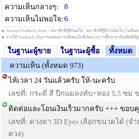
8
ความเห็นกลางๆ:
6
ความเห็นไม่พอใจ:
Auction Feedback Score = สมาชิกที่รู้สึกพอใจ - สมาชิกที่รู้สึกไม่พอใจ (ไม่น
การให้ Feedback เป็นการแสดงความพึงพอใจที่เกิดจากการซื้อขาย เป็นสิทธิที่ผู้ซื
ในฐานะผู้ขาย
ในฐานะผู้ซื้อ
ทั้งหมด
ความเห็น (ทั้งหมด 973)
ไห้เวลา 24 วันแล้วครับ ให้-นะครับ
เลขที่: กระดี่ สี ปีกแมลงทับ+ทอง 5.5 ซม 
ติดต่อและโอนเงินเร็วมากครับ +++ ขอบค
เลขที่: ดวงตา 3D Eyes เลือกขนาดได้ (จ
ดวง)