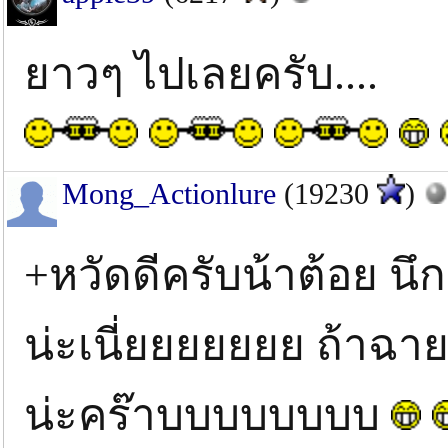
ยาวๆ ไปเลยครับ....
Mong_Actionlure
(19230
)
+หวัดดีครับน้าต้อย นึ
น่ะเนี่ยยยยยยย ถ้าฉา
น่ะคร๊าบบบบบบบบ