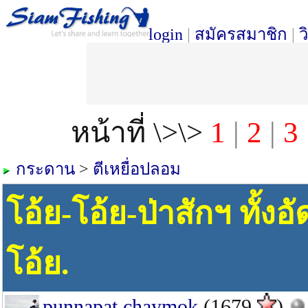
login
|
สมัครสมาชิก
|
ว
หน้าที่ \>\>
1
|
2
|
3
กระดาน
>
ตีเหยื่อปลอม
โอ้ย-โอ้ย-ป่าสักฯ ทั้งอัด
โอ้ย.
punnapat chaymok
(1679
)