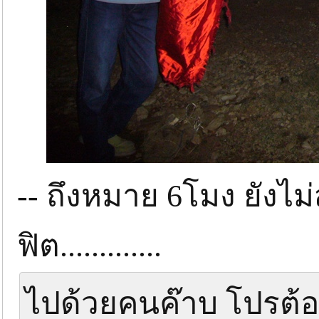
-- ถึงหมาย 6โมง ยังไม
ฟิต.............
ไปด้วยคนค๊าบ โปรต้