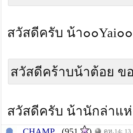
สวัสดีครับ น้า๐๐Yai๐๐
สวัสดีคร้าบน้าต้อย
สวัสดีครับ น้านักล่าแ
_CHAMP_
(951
)
คห.14: 13 