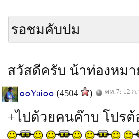
รอชมคับปม
สวัสดีครับ น้าท่องหมา
คห.7: 12 ก.
๐๐Yai๐๐
(4504
)
+ไปด้วยคนค๊าบ โปรต