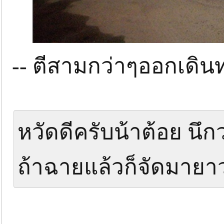
-- ตีสามกว่าๆออกเดิน
หวัดดีครับน้าต้อย นึ
ถ้าฉายแล้วก็จัดมาย