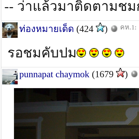
-- ว่าแล้วมาติดตามชมกัน
คห.1: 
ท่องหมายเด็ด
(424
)
รอชมคับปม
punnapat chaymok
(1679
)