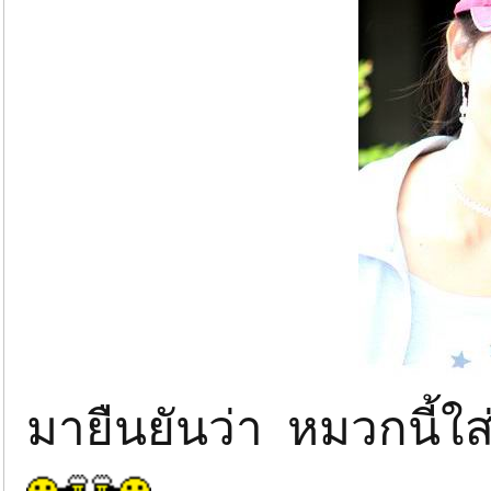
มายืนยันว่า หมวกนี้ใ