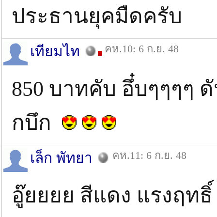
ประธานยุคมืดครับ
คห.10: 6 ก.ย. 48
เทียมไท
850 บาทคับ อึ๋บๆๆๆๆ ด
กบึก
คห.11: 6 ก.ย. 48
เล็ก พัทยา
อู๊ยยยย สีแดง แรงฤทธิ์