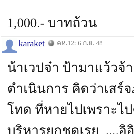
1,000.- บาทถ้วน
karaket
คห.12: 6 ก.ย. 48
น้าเวปจ๋า ป้ามาแว้วจ้า
ตำเนินการ คิดว่าเสร์จ
โทด ที่หายไปเพราะไปดู
บริหารยกชุดเรย ....อิอิอิ