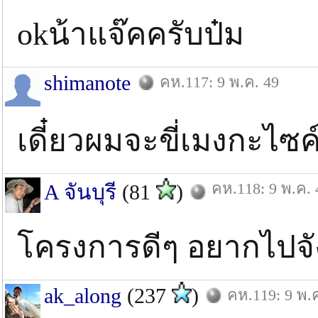
okน้าแจ๊คครับป๋ม
shimanote
คห.117: 9 พ.ค. 49
เดี๋ยวผมจะขี่เมงกะไซค์ไป
คห.118: 9 พ.ค. 
A จันบุรี
(81
)
โครงการดีๆ อยากไปจั
ak_along
(237
)
คห.119: 9 พ.