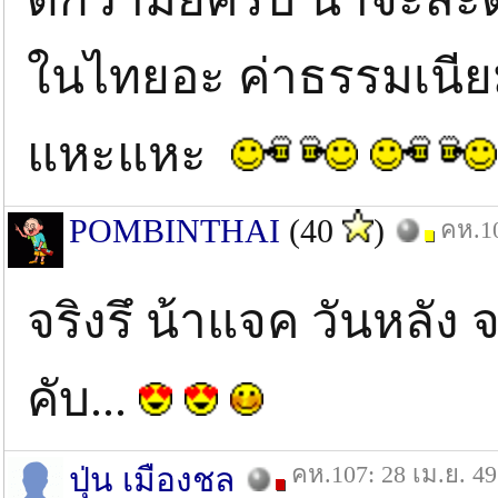
ในไทยอะ ค่าธรรมเนียม
แหะแหะ
POMBINTHAI
(40
)
คห.10
จริงรึ น้าแจค วันหลัง 
คับ...
คห.107: 28 เม.ย. 49
ปุ่น เมืองชล