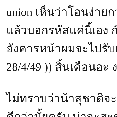
union เห็นว่าโอนง่ายกว
แล้วบอกรหัสแค่นี้เอง ก
อังคารหน้าผมจะไปรับเง
28/4/49 )) สิ้นเดือนอ
ไม่ทราบว่าน้าสุชาติจะ
ดีกว่ามั้ยครับ น่าจะส