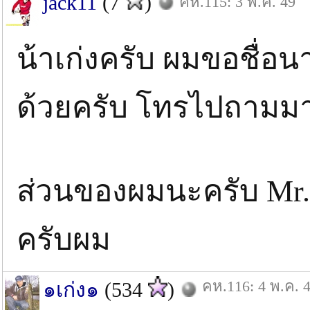
jack11
(7
)
คห.115: 3 พ.ค. 49
น้าเก่งครับ ผมขอชื่อนา
ด้วยครับ โทรไปถามมาอ
ส่วนของผมนะครับ M
ครับผม
คห.116: 4 พ.ค. 
๑เก่ง๑
(534
)