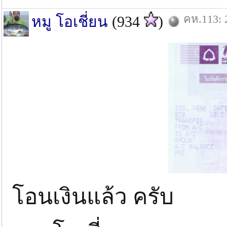
คห.113: 
หมู โอเชี่ยน
(934
)
โอนเงินแล้ว ครับ