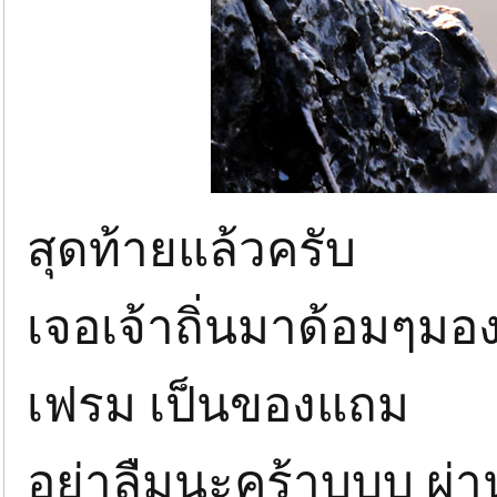
สุดท้ายแล้วครับ
เจอเจ้าถิ่นมาด้อมๆมองๆ
เฟรม เป็นของแถม
อย่าลืมนะคร้าบบบ ผ่