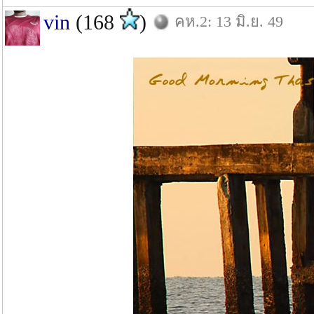
vin
(168
)
คห.2: 13 มิ.ย. 49