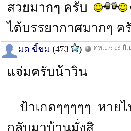
สวยมากๆ ครับ
ได้บรรยากาศมากๆ คร
คห.17: 13 มิ.
มด ขี้ขม
(478
)
แจ่มครับน้าวิน
ป้าเกดๆๆๆๆๆ หายไ
กลับมาบ้านมั่งสิ