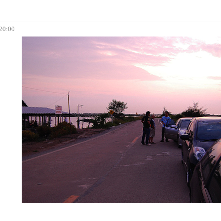
 20:00