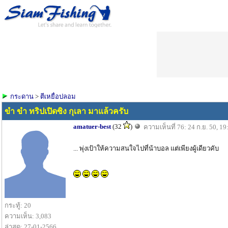
กระดาน
>
ตีเหยื่อปลอม
ขำ ขำ ทริปเปิดซิง กุเลา มาแล้วครับ
amatuer-best
(32
)
ความเห็นที่ 76: 24 ก.ย. 50, 19
... พุ่งเป้าให้ความสนใจไปที่น้าบอล แต่เพียงผู้เดียวคับ
กระทู้: 20
ความเห็น: 3,083
ล่าสุด: 27-01-2566