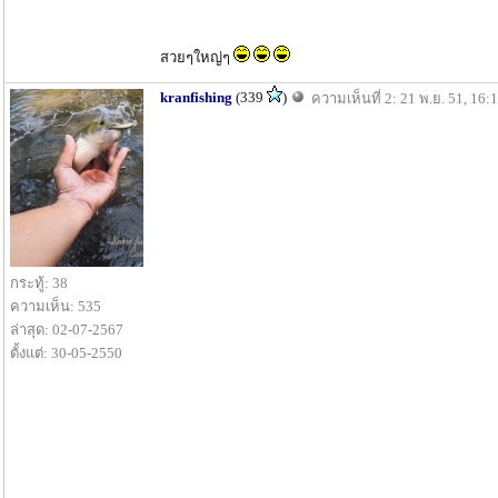
สวยๆใหญ่ๆ
kranfishing
(339
)
ความเห็นที่ 2: 21 พ.ย. 51, 16:
กระทู้: 38
ความเห็น: 535
ล่าสุด: 02-07-2567
ตั้งแต่: 30-05-2550