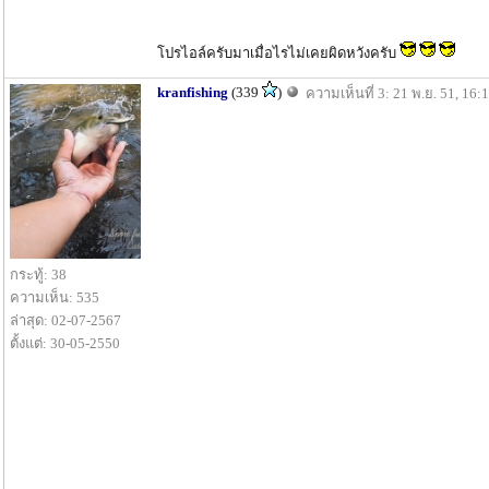
โปรไอล์ครับมาเมื่อไรไม่เคยผิดหวังครับ
kranfishing
(339
)
ความเห็นที่ 3: 21 พ.ย. 51, 16:
กระทู้: 38
ความเห็น: 535
ล่าสุด: 02-07-2567
ตั้งแต่: 30-05-2550