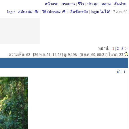
หน้าแรก
|
กระดาน
|
รีวิว
|
ประมูล
|
ตลาด
|
เปิดท้าย
login
|
สมัครสมาชิก
|
วิธีสมัครสมาชิก
|
ลืมชื่อ/รหัส
|
login ไม่ได้?
|
7 ส.ค. 69
หน้าที่:
1
|
2
|
3
>
ความเห็น: 62 - [26 พ.ย. 51, 14:53] ดู: 9,198 - [6 ส.ค. 69, 08:21] โหวต: 23
1