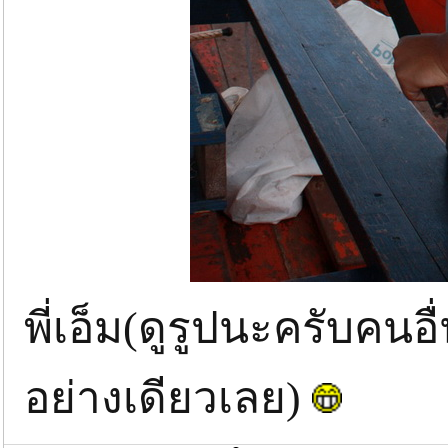
พี่เอ็ม(ดูรูปนะครับคนอื่
อย่างเดียวเลย)