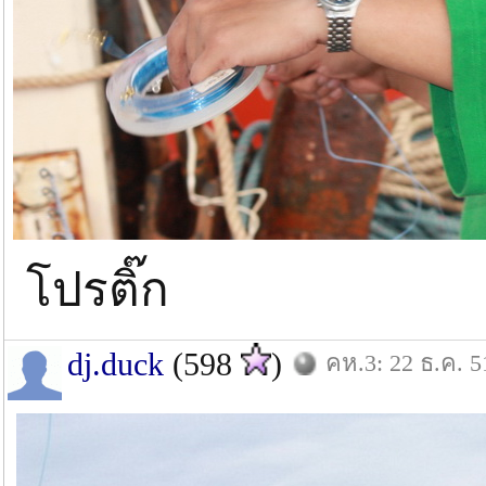
โปรติ๊ก
dj.duck
(598
)
คห.3: 22 ธ.ค. 5