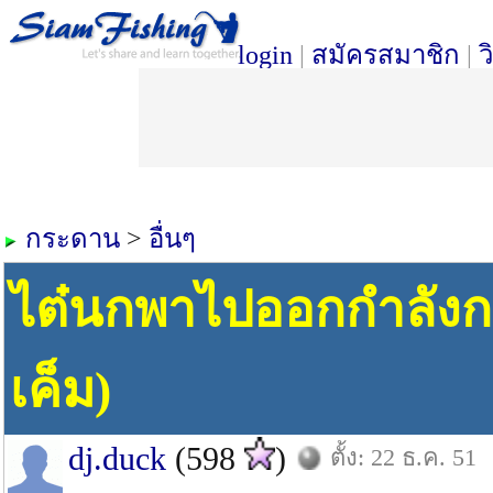
login
|
สมัครสมาชิก
|
ว
กระดาน
>
อื่นๆ
ไต๋นกพาไปออกกำลังก
เค็ม)
dj.duck
(598
)
ตั้ง: 22 ธ.ค. 51