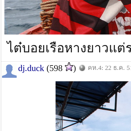
ไต๋บอยเรือหางยาวแต่รอ
dj.duck
(598
)
คห.4: 22 ธ.ค. 5