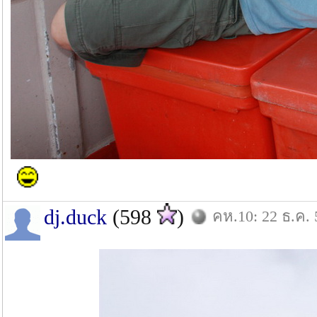
dj.duck
(598
)
คห.10: 22 ธ.ค. 