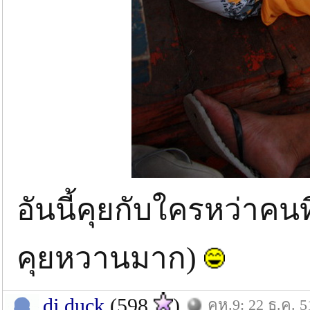
อันนี้คุยกับใครหว่าคนท
คุยหวานมาก)
dj.duck
(598
)
คห.9: 22 ธ.ค. 5