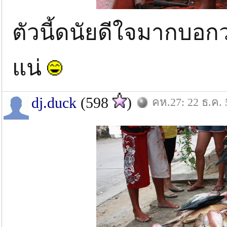
ตัวนี้ดนัยดีใจมากบอกว
แน่
dj.duck
(598
)
คห.27: 22 ธ.ค. 