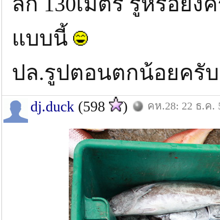
ลึก 130เมตร รู้หรือยังค
แบบนี้
ปล.รูปตอนตกน้อยครับ
dj.duck
(598
)
คห.28: 22 ธ.ค. 