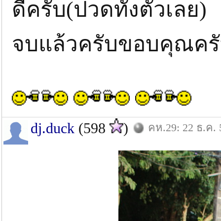
ดีครับ(ปวดทั่งตัวเลย)
จบแล้วครับขอบคุณครับ
dj.duck
(598
)
คห.29: 22 ธ.ค. 