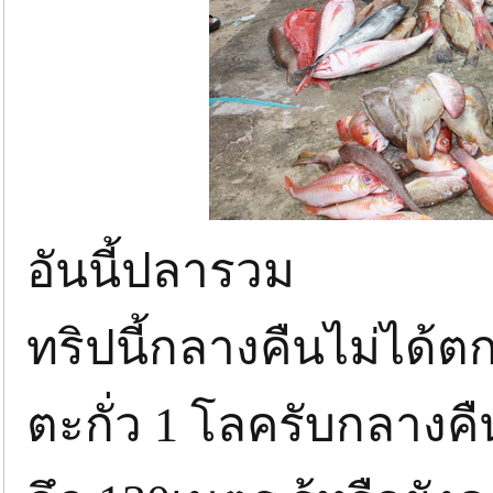
อันนี้ปลารวม
ทริปนี้กลางคืนไม่ได้
ตะกั่ว 1 โลครับกลางคื