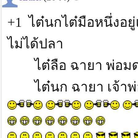
+1 ไต๋นกไต๋มือหนึ่งอยู
ไม่ได้ปลา
ไต๋ลือ ฉายา พ่อมด
ไต๋นก ฉายา เจ้าพ่