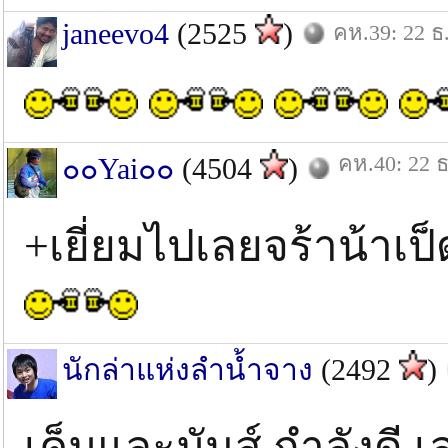
janeevo4
(2525
)
คห.39: 22 ธ
คห.40: 22 ธ
๐๐Yai๐๐
(4504
)
+เยี่ยมไปเลยจร้าน้าเป
นักล่าแห่งลำน้ำจาง
(2492
)
เค็มและมันส์ กำลังดี เ