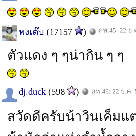
คห.45: 22 ธ.
พงเต๊บ
(17157
)
ตัวแดง ๆ ๆน่ากิน ๆ ๆ
dj.duck
(598
)
คห.46: 22 ธ.ค. 
สวัดดีครับน้าวินเค็มแต