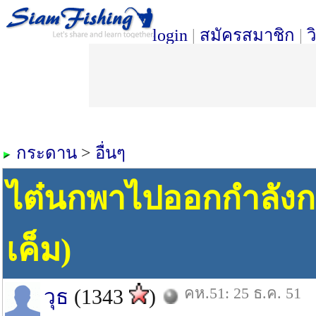
login
|
สมัครสมาชิก
|
ว
กระดาน
>
อื่นๆ
ไต๋นกพาไปออกกำลังก
เค็ม)
คห.51: 25 ธ.ค. 51
วุธ
(1343
)