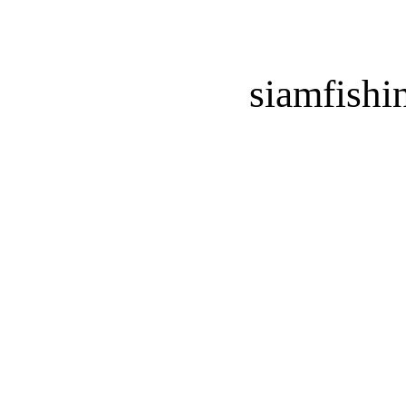
siamfish