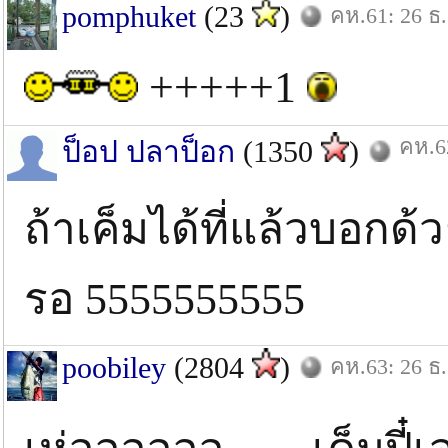
pomphuket
(23
)
คห.61: 26 ธ.
+++++1
คห.62
ป็อป ปลาป็อก
(1350
)
ถ้าเค็มได้ที่แล้วบอกด
รอ 5555555555
poobiley
(2804
)
คห.63: 26 ธ.