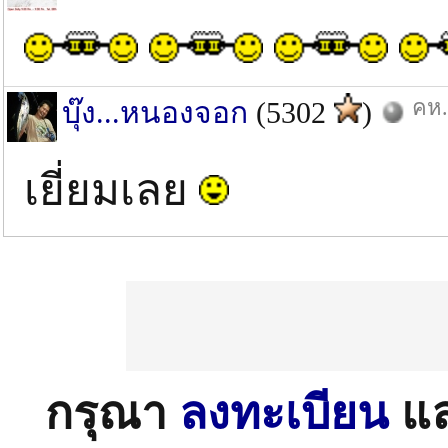
คห.
บุ๊ง...หนองจอก
(5302
)
เยี่ยมเลย
กรุณา
ลงทะเบียน
แ