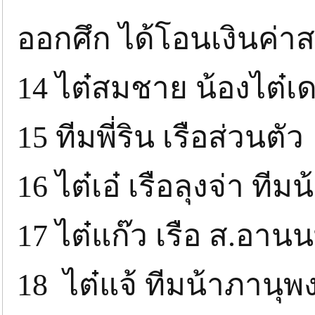
ออกศึก ได้โอนเงินค่า
14 ไต๋สมชาย น้องไต๋เดช
15 ทีมพี่ริน เรือส่วนตัว
16 ไต๋เอ๋ เรือลุงจ่า ที
17 ไต๋แก๊ว เรือ ส.อานนท
18 ไต๋แจ้ ทีมน้าภานุพ