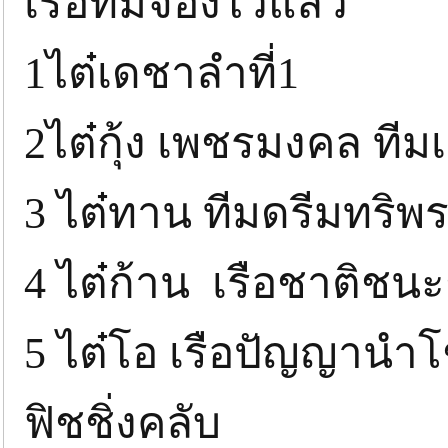
เรือที่มีจองไว้แล้ว
1ไต๋เดชาลำที่1
2ไต๋กุ้ง เพชรมงคล ที
3 ไต๋ทาน ทีมดรีมทริพ
4 ไต๋ก้าน เรือชาติชนะ
5 ไต๋โอ เรือปัญญาน
ฟิชชิ่งคลับ