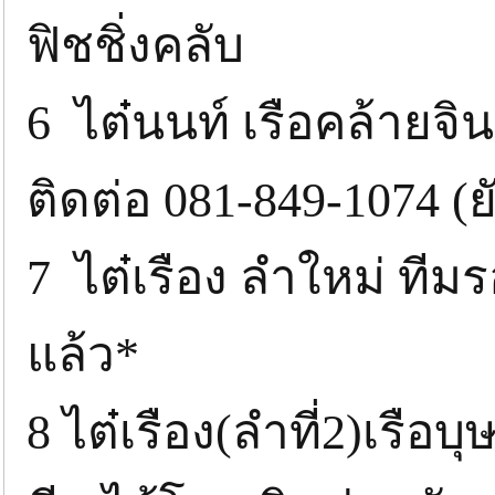
ฟิชชิ่งคลับ
6 ไต๋นนท์ เรือคล้ายจ
ติดต่อ 081-849-1074 (ย
7 ไต๋เรือง ลำใหม่ ทีม
แล้ว*
8 ไต๋เรือง(ลำที่2)เรือ