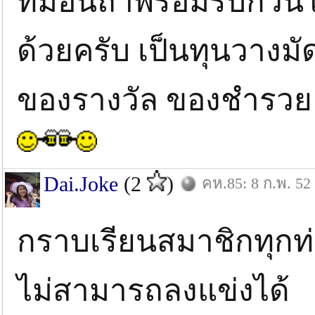
ทีมอื่นถ้าพร้อมรบกว
ด้วยครับ เป็นทุนวางม
ของรางวัล ของชำรวย 
Dai.Joke
(2
)
คห.85: 8 ก.พ. 52
กราบเรียนสมาชิกทุกท่
ไม่สามารถลงแข่งได้