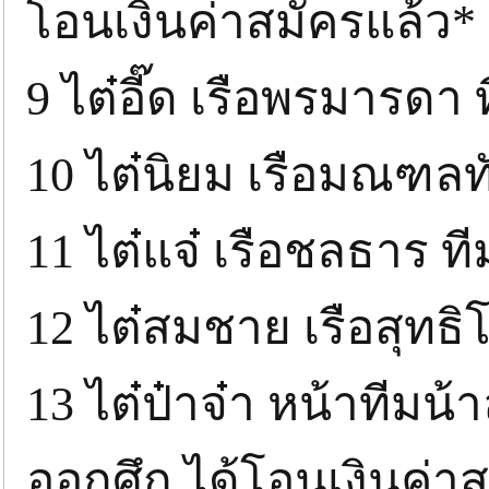
โอนเงินค่าสมัครแล้ว*
9 ไต๋อี๊ด เรือพรมารดา
10 ไต๋นิยม เรือมณฑลทั
11 ไต๋แจ๋ เรือชลธาร ท
12 ไต๋สมชาย เรือสุทธ
13 ไต๋ป๋าจ๋า หน้าทีมน
ออกศึก ได้โอนเงินค่า