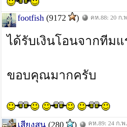
footfish
(9172
)
คห.88: 20 ก.พ
ได้รับเงินโอนจากทีมแ
ขอบคุณมากครับ
คห.89: 24 ก.พ.
เสียงสน
(280
)