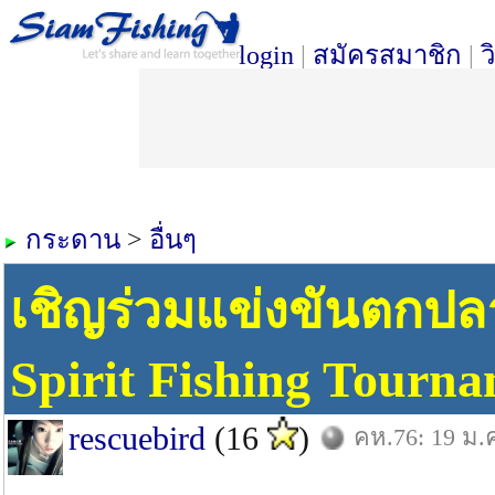
login
|
สมัครสมาชิก
|
ว
กระดาน
>
อื่นๆ
เชิญร่วมแข่งขันตกปลา
Spirit Fishing Tourna
rescuebird
(16
)
คห.76: 19 ม.