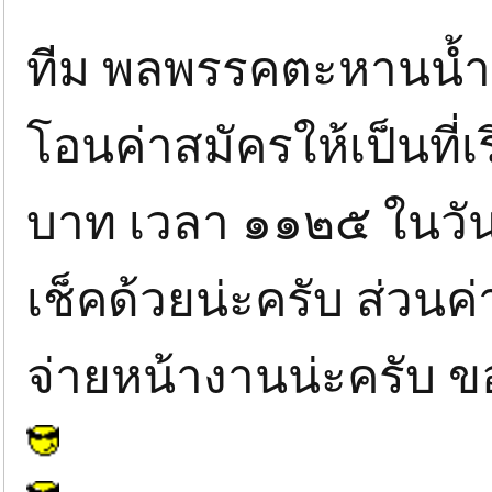
ทีม พลพรรคตะหานน้ำฟิ
โอนค่าสมัครให้เป็นที่
บาท เวลา ๑๑๒๕ ในวันท
เช็คด้วยน่ะครับ ส่วนค
จ่ายหน้างานน่ะครับ 