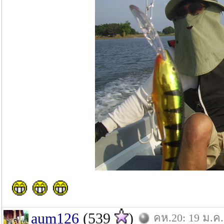
aum126
(539
)
คห.20: 19 ม.ค.