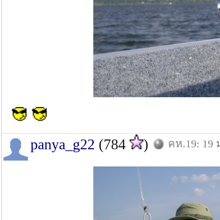
panya_g22
(784
)
คห.19: 19 