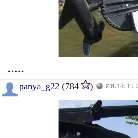
.....
panya_g22
(784
)
คห.14: 19 