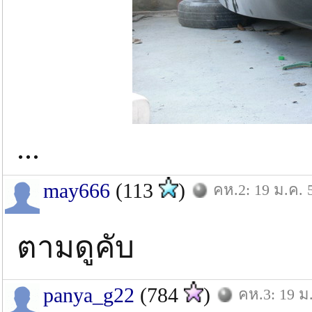
...
may666
(113
)
คห.2: 19 ม.ค. 
ตามดูคับ
panya_g22
(784
)
คห.3: 19 ม