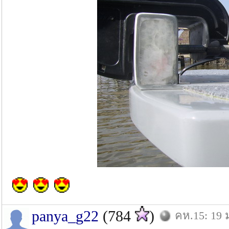
panya_g22
(784
)
คห.15: 19 