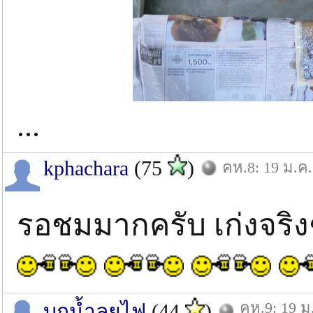
...
kphachara
(75
)
คห.8: 19 ม.ค.
รอชมมากครับ เก่งจริง
คห.9: 19 ม
บุกน้ำลุยไฟ
(44
)