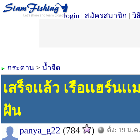
login
|
สมัครสมาชิก
|
วิ
กระดาน
>
น้ำจืด
เสร็จเเล้ว เรือเเฮร์น
ฝัน
panya_g22
(784
)
ตั้ง: 19 ม.ค