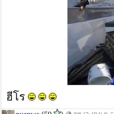
ฮีโร
คห.17: 19 ม.ค. 5