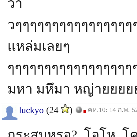
ว้า
วๆๆๆๆๆๆๆๆๆๆๆๆๆๆๆๆ
แหล่มเลยๆ
ๆๆๆๆๆๆๆๆๆๆๆๆๆๆๆๆๆ
มหา มหึมา หญ่ายยย
luckyo
(24
)
คห.10: 14 ก.พ. 5
กระสูบหรอ? โอโห โค