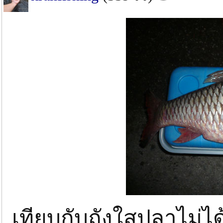
เทียบกับถังใสปลาไม่ไ