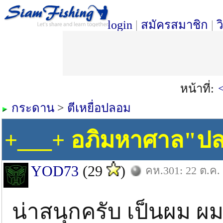
login
|
สมัครสมาชิก
|
ว
หน้าที่:
กระดาน
>
ตีเหยื่อปลอม
+___+ อภิมหาศาล"ป
YOD73
(29
)
คห.301: 22 ต.ค.
น่าสนุกครับ เป็นผม ผ