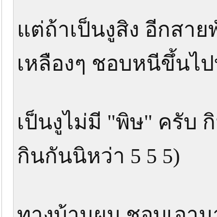
แต่ถ้าเป็นงูสิง อีกสาย
เหลืองๆ ชอบหนีขึ้นไปบ
เป็นงูไม่มี "พิษ" ครับ 
กินกันนิหว่า 5 5 5)
ทางบ้านผม ชอบเอามา