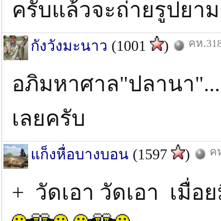
ครับแล้วจะถ่ายรูปยา
คห.318
กังวังมะนาว
(1001
)
อภิมหาศาล"ปลานา"........
เลยครับ
คห
แก็งหื่อบางบอน
(1597
)
+ วัดเอา วัดเอา เมื่อย