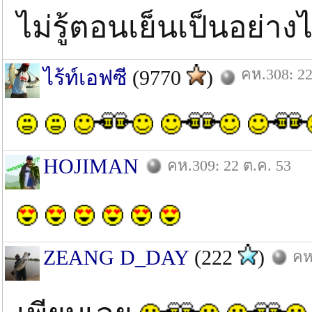
ไม่รู้ตอนเย็นเป็นอย่าง
คห.308: 22
ไร้ท์เอฟซี
(9770
)
HOJIMAN
คห.309: 22 ต.ค. 53
ZEANG D_DAY
(222
)
คห