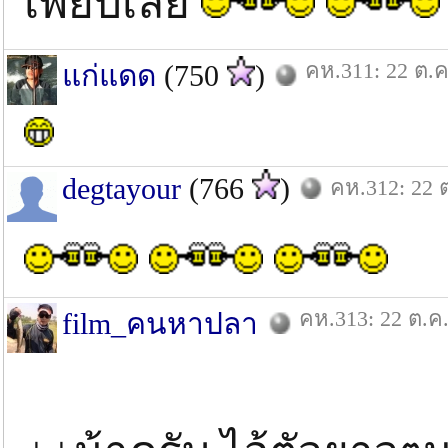
เพียบเลย
คห.311: 22 ต.ค
แก่แดด
(750
)
degtayour
(766
)
คห.312: 22 
คห.313: 22 ต.ค.
film_คนหาปลา