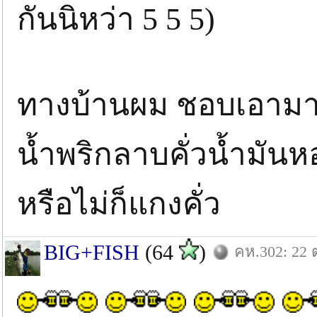
กันนิหว่า 5 5 5)
ทางบ้านผม ชอบเอามาท
น้ำพริกลาบคั่วน้ำมันหอ
หรือไม่ก็แกงคั่ว
BIG+FISH
(64
)
คห.302: 22 