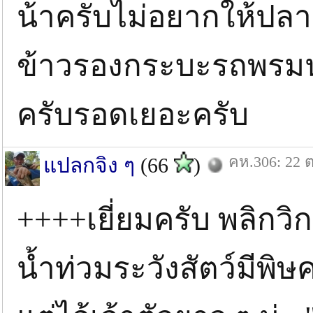
น้าครับไม่อยากให้ป
ข้าวรองกระบะรถพรมน้
ครับรอดเยอะครับ
คห.306: 22 ต
แปลกจิง ๆ
(66
)
++++เยี่ยมครับ พลิกวิ
น้ำท่วมระวังสัตว์มีพิษ