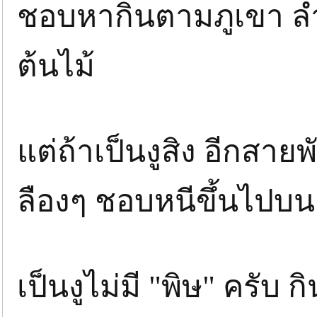
ชอบหากินตามภูเขา ลำห
ต้นไม้
แต่ถ้าเป็นงูสิง อีกสาย
ลืองๆ ชอบหนีขึ้นไปบนต
เป็นงูไม่มี "พิษ" ครับ ก