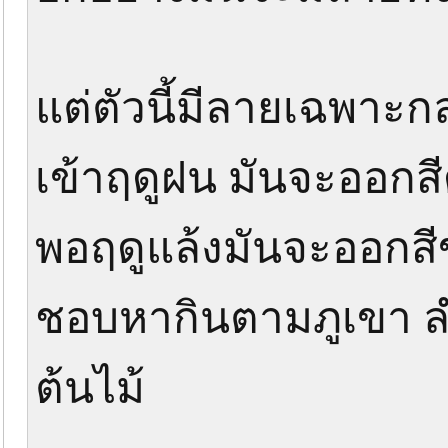
แต่ตัวนี้มีลายเฉพาะ
เข้าฤดูฝน มันจะออกส
พอฤดูแล้งมันจะออกสี
ชอบหากินตามภูเขา ลำ
ต้นไม้