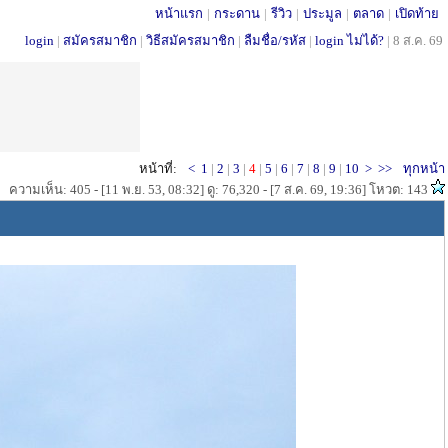
หน้าแรก
|
กระดาน
|
รีวิว
|
ประมูล
|
ตลาด
|
เปิดท้าย
login
|
สมัครสมาชิก
|
วิธีสมัครสมาชิก
|
ลืมชื่อ/รหัส
|
login ไม่ได้?
|
8 ส.ค. 69
หน้าที่:
<
1
|
2
|
3
|
4
|
5
|
6
|
7
|
8
|
9
|
10
>
>>
ทุกหน้า
ความเห็น: 405 - [11 พ.ย. 53, 08:32] ดู: 76,320 - [7 ส.ค. 69, 19:36] โหวต: 143