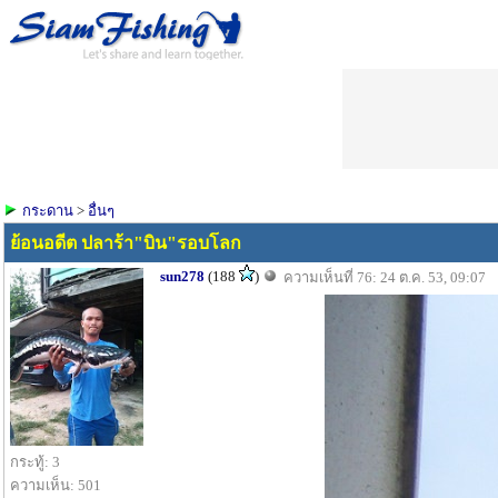
กระดาน
>
อื่นๆ
ย้อนอดีต ปลาร้า"บิน"รอบโลก
sun278
(188
)
ความเห็นที่ 76: 24 ต.ค. 53, 09:07
กระทู้: 3
ความเห็น: 501