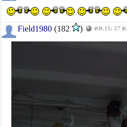
Field1980
(182
)
คห.15: 27 ต