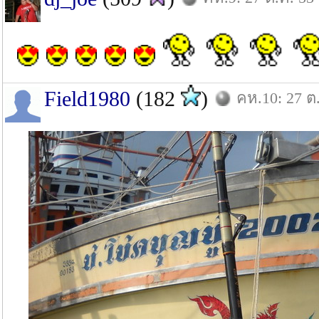
Field1980
(182
)
คห.10: 27 ต