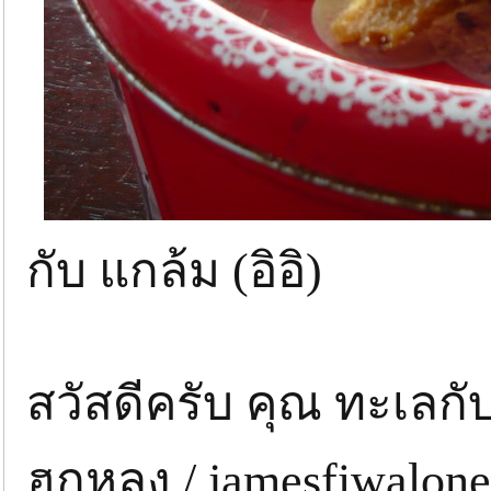
กับ แกล้ม (อิอิ)
สวัสดีครับ คุณ ทะเลกั
ฮกหลง / jamesfiwalone