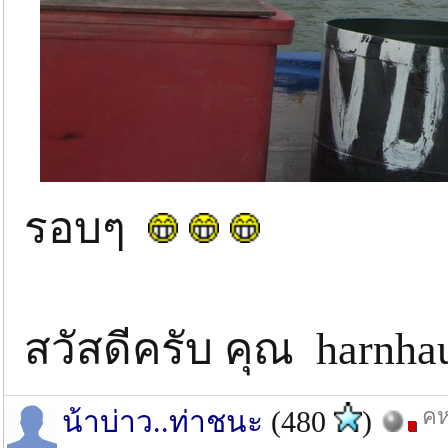
รอบๆ
สวัสดีครับ คุณ harnh
คห
น้าบ่าว..ท่าชนะ
(480
)