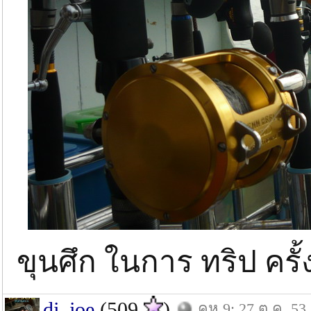
ขุนศึก ในการ ทริป ครั้ง
dj_joe
(509
)
คห.9: 27 ต.ค. 53