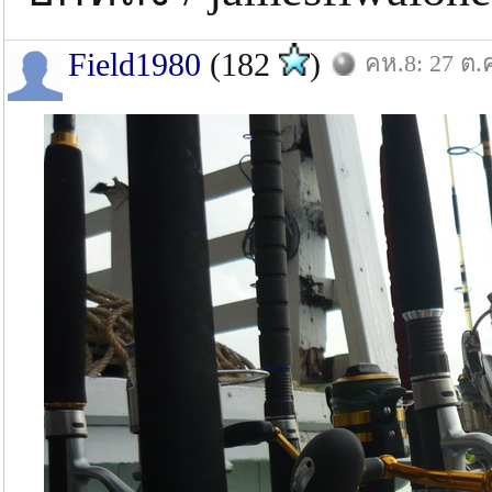
Field1980
(182
)
คห.8: 27 ต.