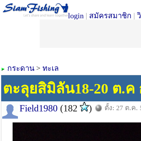
login
|
สมัครสมาชิก
|
ว
กระดาน
>
ทะเล
ตะลุยสิมิลัน18-20 ต.ค
Field1980
(182
)
ตั้ง: 27 ต.ค.