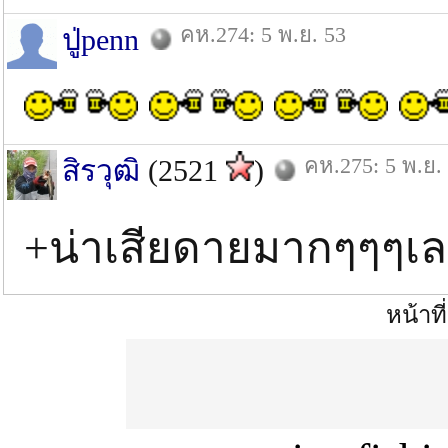
คห.274: 5 พ.ย. 53
ปู่penn
คห.275: 5 พ.ย.
สิรวุฒิ
(2521
)
+น่าเสียดายมากๆๆๆเ
หน้าที่