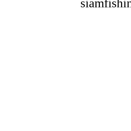
siamfish