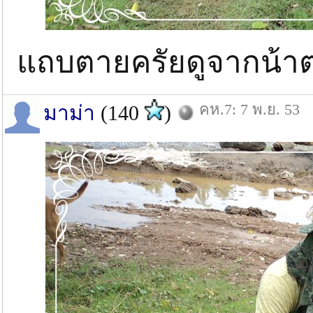
แถบตายครัยดูจากน้าต
คห.7: 7 พ.ย. 53
มาม่า
(140
)