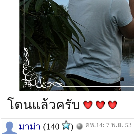
โดนแล้วครับ
คห.14: 7 พ.ย. 53
มาม่า
(140
)