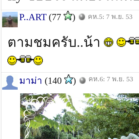
P..ART
(77
)
คห.5: 7 พ.ย. 53
ตามชมครับ..น้า
คห.6: 7 พ.ย. 53
มาม่า
(140
)