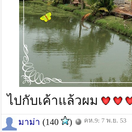
ไปกับเค้าแล้วผม
คห.9: 7 พ.ย. 53
มาม่า
(140
)