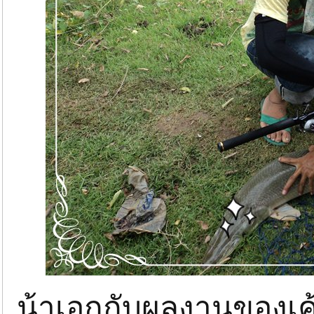
น้าเอกกับผลงานของเ