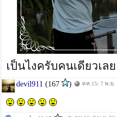
เป็นไงครับคนเดียวเล
devil911
(167
)
คห.15: 7 พ.ย.