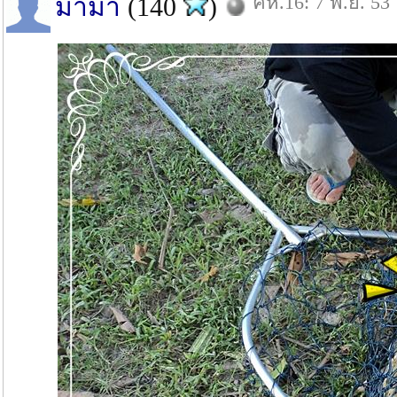
คห.16: 7 พ.ย. 53
มาม่า
(140
)