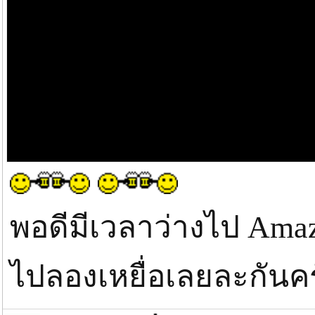
พอดีมีเวลาว่างไป Ama
ไปลองเหยื่อเลยละกันค