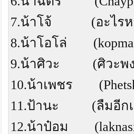
6.น้าฉัตร (Chayp
7.น้าโจ้ (อะไรหว
8.น้าโอโล่ (kopma
9.น้าศิวะ (ศิวะพงษ์
10.น้าเพชร (Phets
11.ป้านะ (ลืมอีกแ
12.น้าป๋อม (laknasi