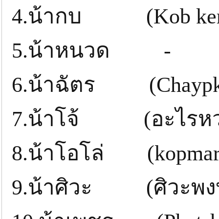
4.น้ากบ (Kob ker
5.น้าหนวด -
6.น้าฉัตร (Chaypk
7.น้าโจ้ (อะไรหว
8.น้าโอโล่ (kopmar
9.น้าศิวะ (ศิวะพงษ์