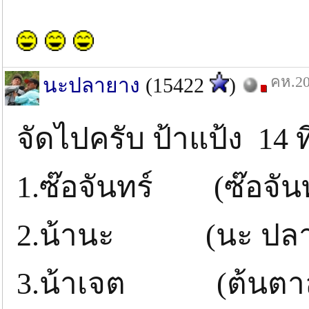
คห.20
นะปลายาง
(15422
)
จัดไปครับ ป้าแป้ง 14 ท
1.ซ๊อจันทร์ (ซ๊อจันท
2.น้านะ (นะ ปลา
3.น้าเจต (ต้นตา