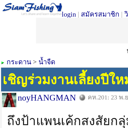
login
|
สมัครสมาชิก
|
ว
กระดาน
>
น้ำจืด
เชิญร่วมงานเลี้ยงปีให
noyHANGMAN
คห.201: 23 พ.ย
ถึงป้าแพนเค้กสงสัยกลุ