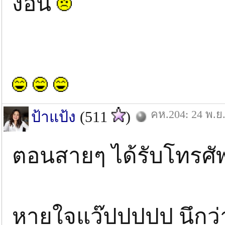
งอน
คห.204: 24 พ.ย.
ป้าแป้ง
(511
)
ตอนสายๆ ได้รับโทรศั
หายใจแว๊ปปปปป นึกว