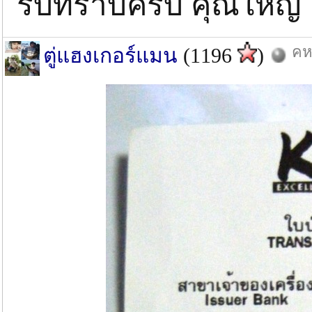
รับทราบครับ คุณใหญ
คห
ตู่แฮงเกอร์แมน
(1196
)