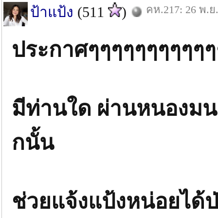
คห.217: 26 พ.ย.
ป้าแป้ง
(511
)
ประกาศๆๆๆๆๆๆๆๆๆๆๆ
มีท่านใด ผ่านหนองมน 
กนั้น
ช่วยแจ้งแป้งหน่อยได้ป่