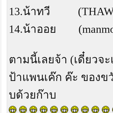
13.น้าทวี (THAW
14.น้าออย (manmo
ตามนี้เลยจ้า (เดี๋ยวจะ
ป้าแพนเค๊ก ค๊ะ ของขวั
บด้วยก๊าบ