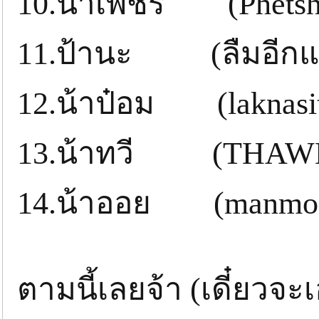
10.น้าเพชร (Phetsh
11.ป้านะ (ลืมอีกแล
12.น้าป๋อม (laknasi
13.น้าทวี (THAW
14.น้าออย (manmos
ตามนี้เลยจ้า (เดี๋ยวจะเ