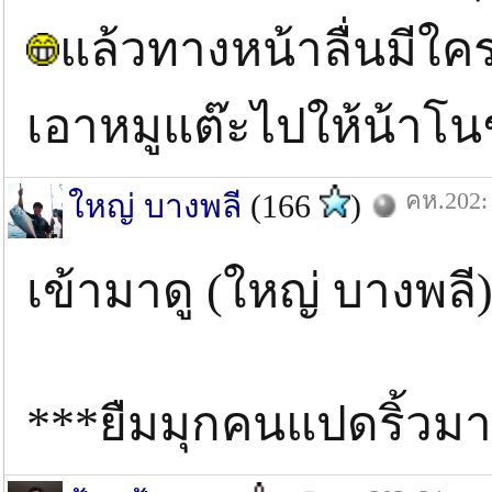
แล้วทางหน้าลื่นมีใค
เอาหมูแต๊ะไปให้น้าโน
คห.202: 
ใหญ่ บางพลี
(166
)
เข้ามาดู (ใหญ่ บางพล
***ยืมมุกคนแปดริ้วม