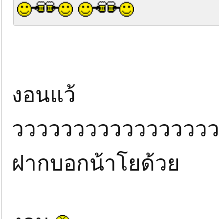
งอนแว้
วววววววววววววววว
ฝากบอกน้าโยด้วย