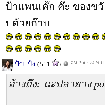
ป้าแพนเค๊ก ค๊ะ ของขวั
บด้วยก๊าบ
คห.206: 24 พ.ย.
ป้าแป้ง
(511
)
อ้างถึง: นะปลายาง pos