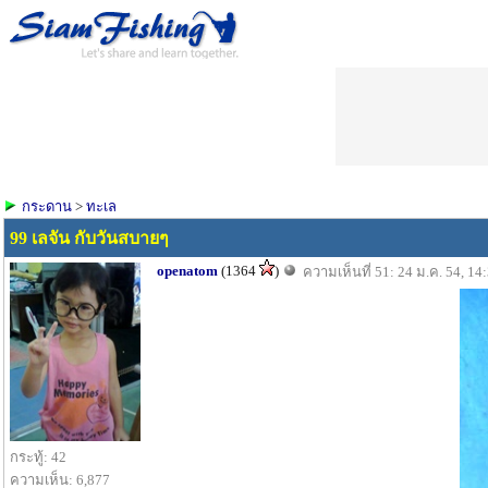
กระดาน
>
ทะเล
99 เลจัน กับวันสบายๆ
openatom
(1364
)
ความเห็นที่ 51: 24 ม.ค. 54, 14
กระทู้: 42
ความเห็น: 6,877