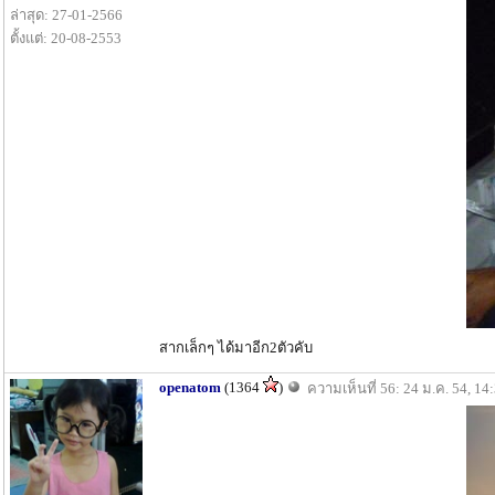
ล่าสุด: 27-01-2566
ตั้งแต่: 20-08-2553
สากเล็กๆ ได้มาอีก2ตัวคับ
openatom
(1364
)
ความเห็นที่ 56: 24 ม.ค. 54, 14