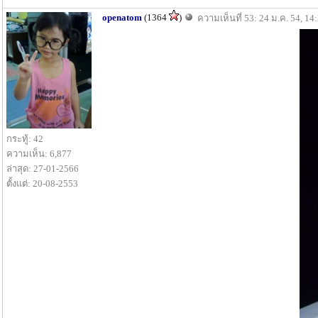
openatom
(1364
)
ความเห็นที่ 53: 24 ม.ค. 54, 14
กระทู้: 42
ความเห็น: 6,877
ล่าสุด: 27-01-2566
ตั้งแต่: 20-08-2553