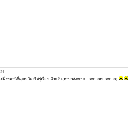
:54
ไปฝั่งพม่านี่ก็คุยกะใครไม่รู้เรื่องแล้วครับ (ภาษาอังกฤษมากกกกกกกกกกกก)