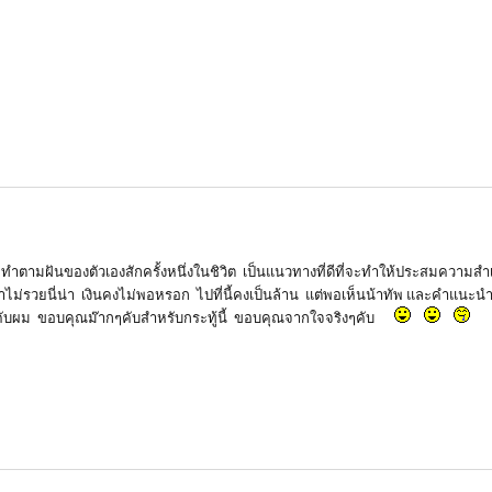
ามฝันของตัวเองสักครั้งหนึ่งในชิวิต เป็นแนวทางที่ดีที่จะทำให้ประสมความสำเร
ไม่รวยนี่น่า เงินคงไม่พอหรอก ไปที่นี้คงเป็นล้าน แต่พอเห็นน้าทัพ และคำแนะนำ ก
ับผม ขอบคุณม๊ากๆคับสำหรับกระทู้นี้ ขอบคุณจากใจจริงๆคับ