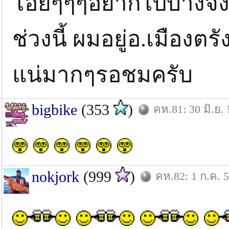
โอ้ยๆๆๆอยากไปบ้างจัง
ช่วงนี้ ผมอยู่อ.เมืองต
แน่มากๆรอชมครับ
bigbike
(353
)
คห.81: 30 มิ.ย. 
nokjork
(999
)
คห.82: 1 ก.ค. 