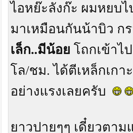
ไอหย๊ะลังก๊ะ ผมหยบไป
มาเหมือนกันน้าบิว กรมอ
เล็ก..มีน้อย
โถกเข้าไป
โล/ชม. ได้ตีเหล็กเกา
อย่างแรงเลยครับ
ยาวปายๆๆ เดี๋ยวตา