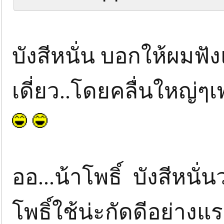
บังสีหนั่น บอกให้ผมฟังแ
เดี่ยว..โดยคลื่นใหญ่ๆ
ออ...น้าโพธิ์ บังสีหนั่
โพธิ์ใช้น่ะกัดดีอย่างแร