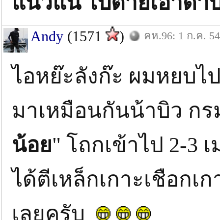
แน่วแน่ ไปตายเอาดา
Andy
(1571
)
คห.96: 1 ก.ค. 54
ไอหย๊ะลังก๊ะ ผมหยบไป
มาเหมือนกันน้าบิว กรมอ
น้อย
" โถกเข้าไป 2-3 
ได้ตีเหล็กเกาะเชือกเ
เลยครับ