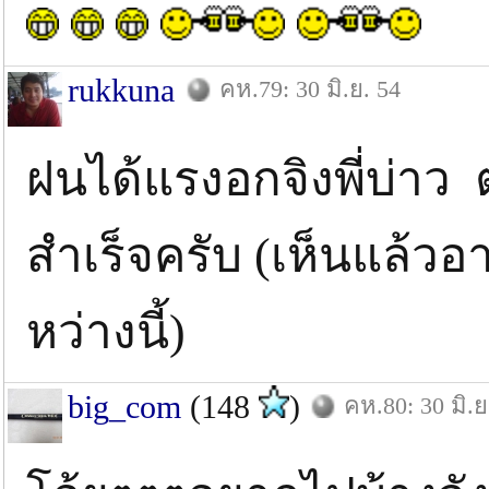
rukkuna
คห.79: 30 มิ.ย. 54
ฝนได้แรงอกจิงพี่บ่าว
สำเร็จครับ (เห็นแล้ว
หว่างนี้)
big_com
(148
)
คห.80: 30 มิ.ย