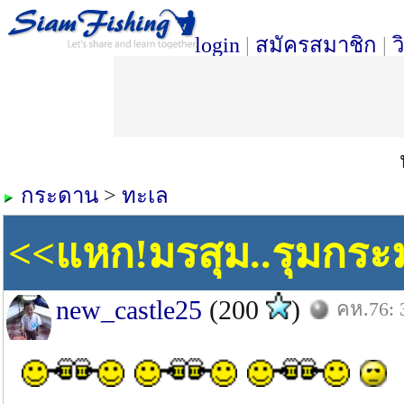
login
|
สมัครสมาชิก
|
ว
กระดาน
>
ทะเล
<<แหก!มรสุม..รุมกระม
new_castle25
(200
)
คห.76: 3