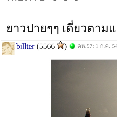
ยาวปายๆๆ เดี๋ยวตาม
billter
(5566
)
คห.97: 1 ก.ค. 5