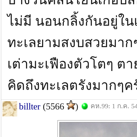
ไม่มี นอนกลิ้งกันอยู่ใ
ทะเลยามสงบสวยมากๆคร
เต่ามะเฟืองตัวโตๆ ตา
คิดถึงทะเลตรังมากๆคร
billter
(5566
)
คห.99: 1 ก.ค. 5