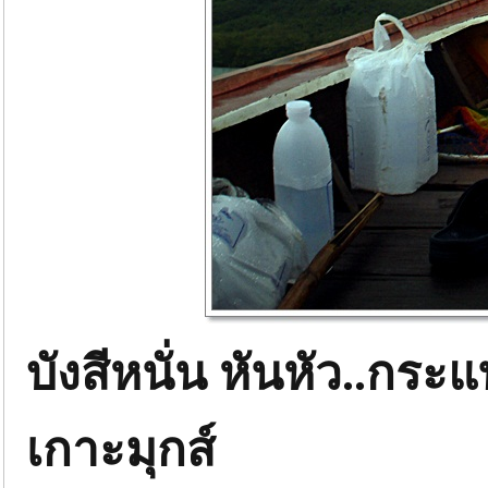
บังสีหนั่น หันหัว..กร
เกาะมุกส์