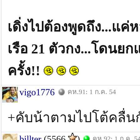
เดิ่งไปต้องพูดถึง...แ
เรือ 21 ตัวกง...โดนยก
ครั้ง!!
vigo1776
คห.91: 1 ก.ค. 54
+คับน้าตามไปโต้คลื่น
billter
(5566
)
คห.92: 1 ก.ค. 5