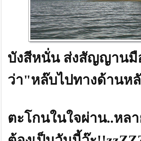
บังสีหนั่น ส่งสัญญาน
ว่า"หล๊บไปทางด้านหลัง
ตะโกนในใจผ่าน..หลายค
ต้องเป็นวันนี้ว๊ะ!!zzZ