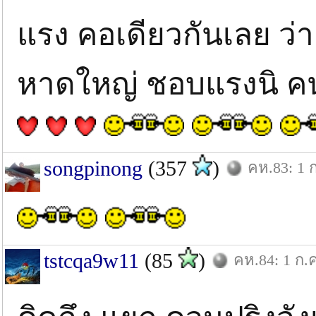
แรง คอเดียวกันเลย ว่า
หาดใหญ่ ชอบแรงนิ คน
songpinong
(357
)
คห.83: 1 ก
tstcqa9w11
(85
)
คห.84: 1 ก.ค