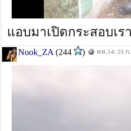
แอบมาเปิดกระสอบเราเ
Nook_ZA
(244
)
คห.14: 25 ก