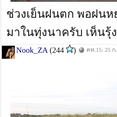
ช่วงเย็นฝนตก พอฝนหย
มาในทุ่งนาครับ เห็นรุ
Nook_ZA
(244
)
คห.15: 25 ก