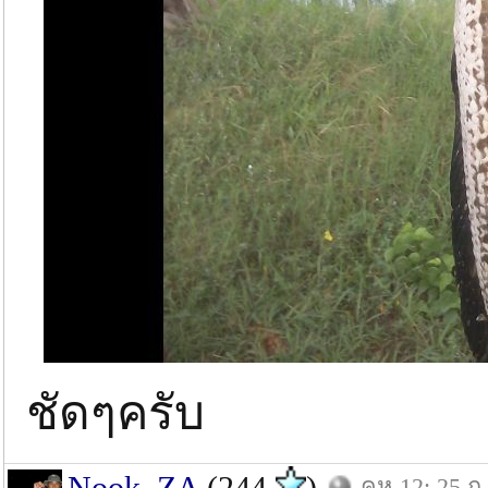
ชัดๆครับ
Nook_ZA
(244
)
คห.12: 25 ก