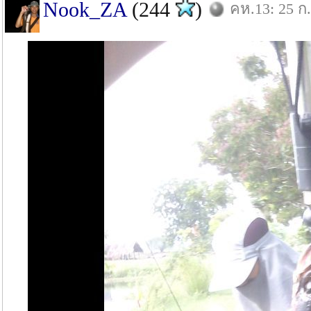
Nook_ZA
(244
)
คห.13: 25 ก