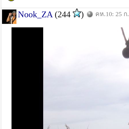
Nook_ZA
(244
)
คห.10: 25 ก