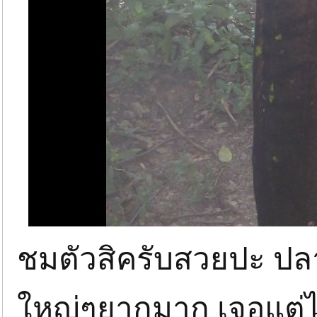
ชมตัวสิครับสวยปะ ปล
ใหญ่ๆยากมาก เจอแต่ไอ้