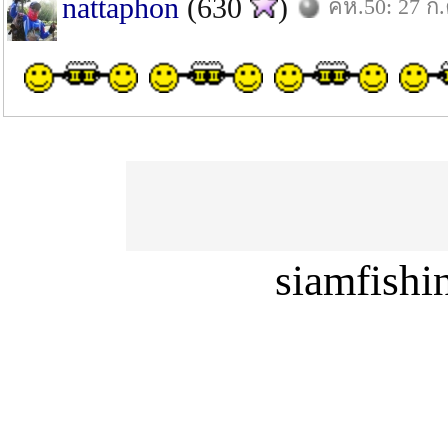
nattaphon
(630
)
คห.50: 27 ก.
siamfish