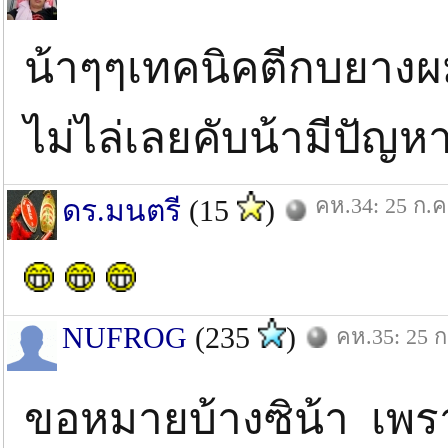
น้าๆๆเทคนิคตีกบยางผม
ไม่ไล่เลยคับน้ามีปัญ
คห.34: 25 ก.ค
ดร.มนตรี
(15
)
NUFROG
(235
)
คห.35: 25 ก
ขอหมายบ้างซิน้า เพร