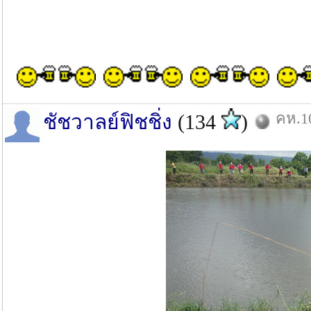
คห.10
ชัชวาลย์ฟิชชิ่ง
(134
)