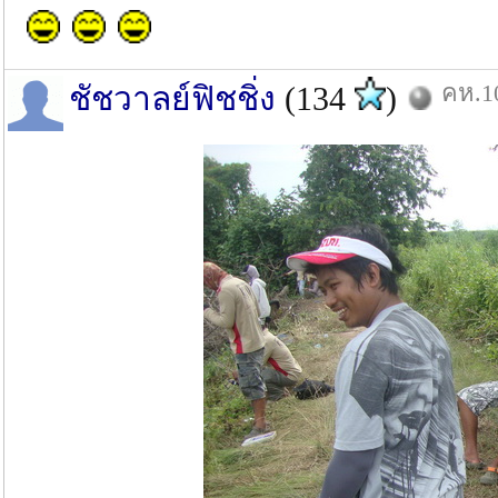
คห.10
ชัชวาลย์ฟิชชิ่ง
(134
)