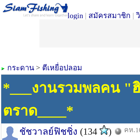
login
|
สมัครสมาชิก
|
ว
กระดาน
>
ตีเหยื่อปลอม
*___งานรวมพลคน "ฮิ" 
ตราด____*
คห.10
ชัชวาลย์ฟิชชิ่ง
(134
)