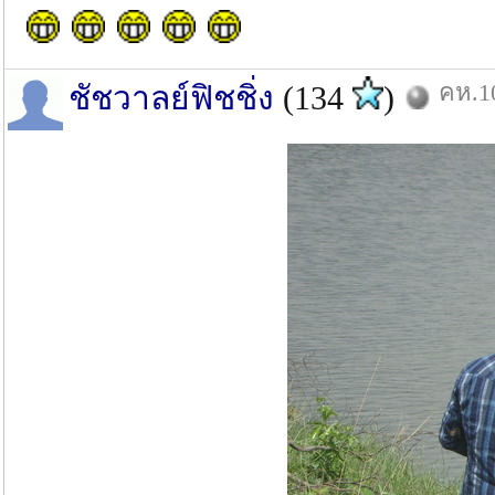
คห.10
ชัชวาลย์ฟิชชิ่ง
(134
)