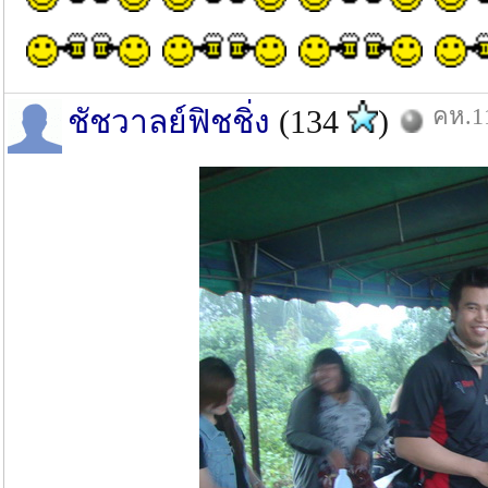
คห.11
ชัชวาลย์ฟิชชิ่ง
(134
)