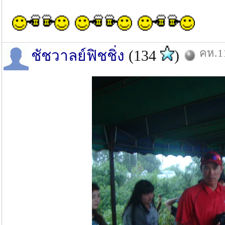
คห.11
ชัชวาลย์ฟิชชิ่ง
(134
)