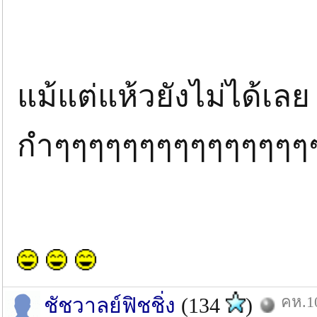
แม้แต่แห้วยังไม่ได
กำๆๆๆๆๆๆๆๆๆๆๆๆๆๆๆ
คห.10
ชัชวาลย์ฟิชชิ่ง
(134
)