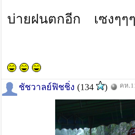
บ่ายฝนตกอีก เซงๆๆ
คห.11
ชัชวาลย์ฟิชชิ่ง
(134
)