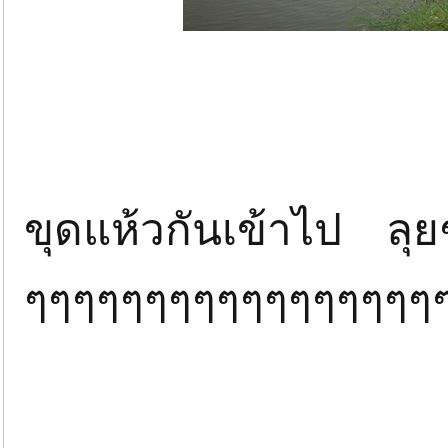
ขุดแห้วกันเข้าไป ลุย
ๆๆๆๆๆๆๆๆๆๆๆๆๆๆๆๆๆ