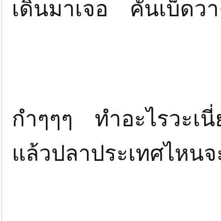
เดินมาเจอ คันเบ็ดวา
กำๆๆๆ ทำอะไรวะเน
แล้วปลาประเทศไหนจ