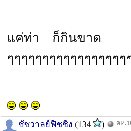
แค่ท่า ก็กินขาด พ
ๆๆๆๆๆๆๆๆๆๆๆๆๆๆๆๆๆ
คห.10
ชัชวาลย์ฟิชชิ่ง
(134
)