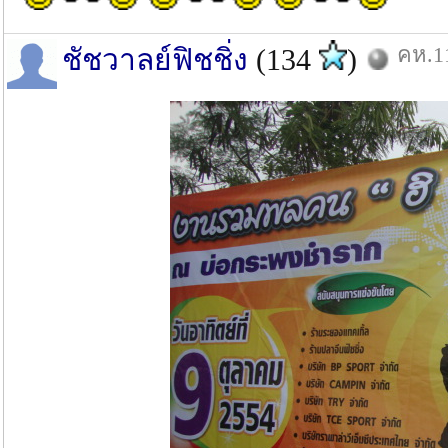
คห.11
ชัชวาลย์ฟิชชิ่ง
(134
)