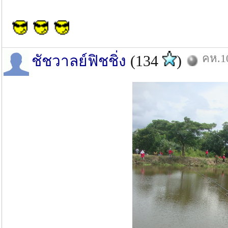
คห.10
ชัชวาลย์ฟิชชิ่ง
(134
)