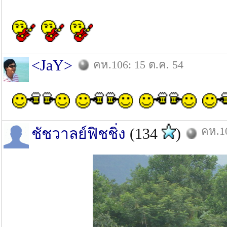
<JaY>
คห.106: 15 ต.ค. 54
คห.10
ชัชวาลย์ฟิชชิ่ง
(134
)