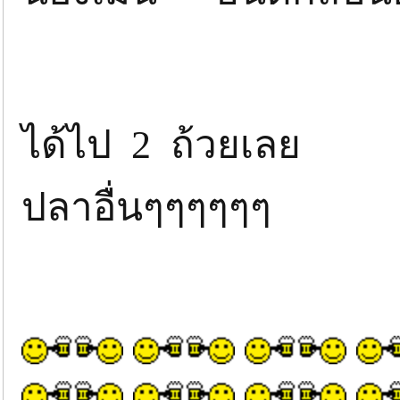
ได้ไป 2 ถ้วยเลย
ปลาอื่นๆๆๆๆๆๆ