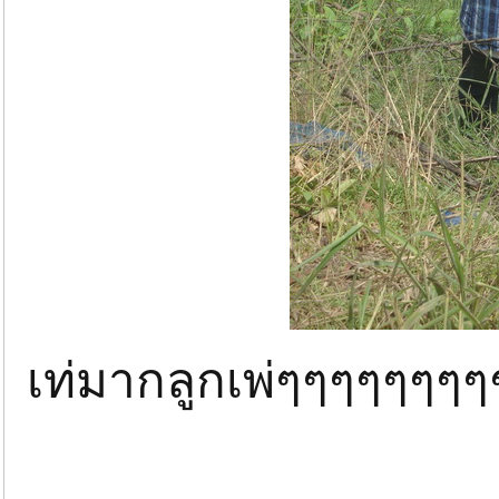
เท่มากลูกเพ่ๆๆๆๆๆๆๆ