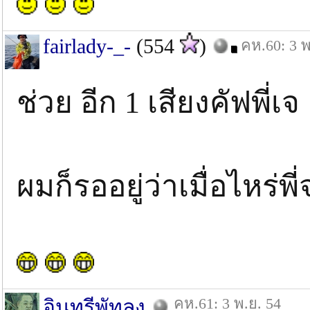
fairlady-_-
(554
)
คห.60: 3 พ
ช่วย อีก 1 เสียงคัฟพี่เจ
ผมก็รออยู่ว่าเมื่อไหร่พี
คห.61: 3 พ.ย. 54
อินทรีพัทลุง