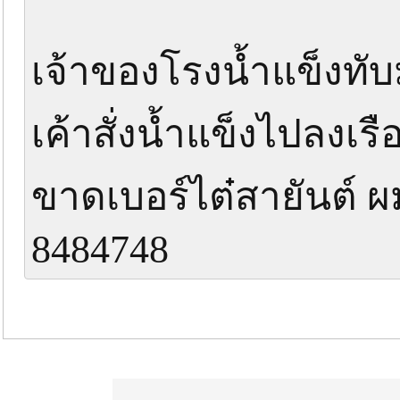
เจ้าของโรงน้ำแข็งทับมุ 
เค้าสั่งน้ำแข็งไปลงเรือ
ขาดเบอร์ไต๋สายันต์ ผ
8484748