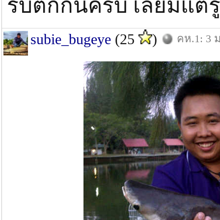
รีบตกกันครับ เลยมีแต
subie_bugeye
(25
)
คห.1: 3 ม