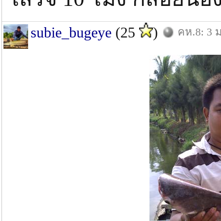
subie_bugeye
(25
)
คห.8: 3 ม