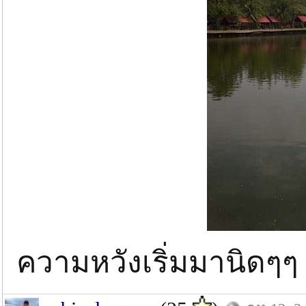
ความหวังเริ่มมานิดๆๆ ห