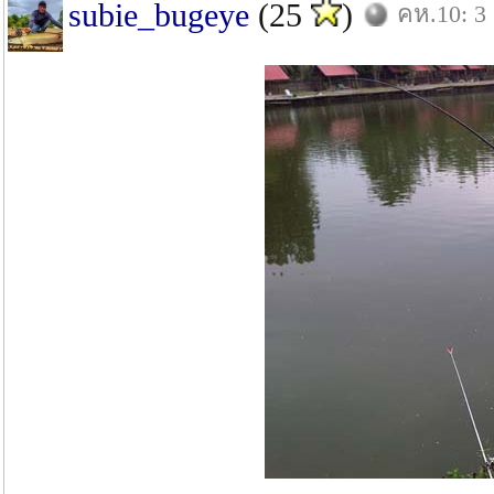
subie_bugeye
(25
)
คห.10: 3