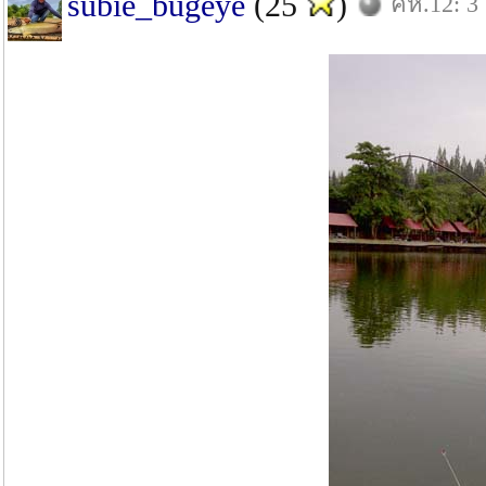
subie_bugeye
(25
)
คห.12: 3