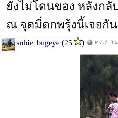
ยังไม่โดนของ หลังกลั
ณ จุดมี่ตกพรุ้งนี้เจอกั
subie_bugeye
(25
)
คห.7: 3 ม