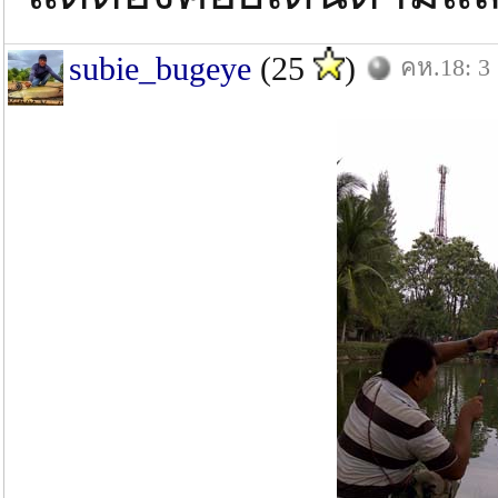
subie_bugeye
(25
)
คห.18: 3