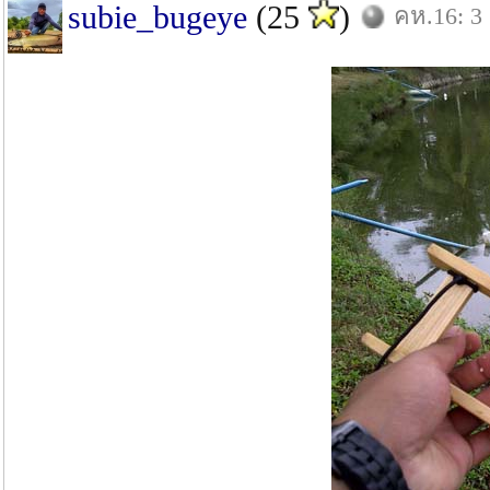
subie_bugeye
(25
)
คห.16: 3