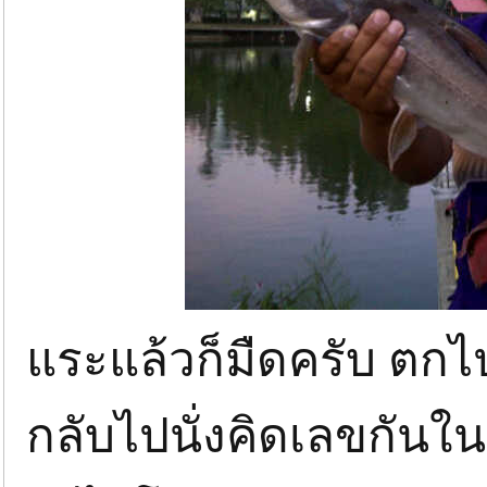
แระแล้วก็มืดครับ ตกไป
กลับไปนั่งคิดเลขกันใน