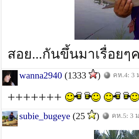
สอย...กันขึ้นมาเรื่อยๆคร
wanna2940
(1333
)
คห.4: 3 
+++++++
subie_bugeye
(25
)
คห.5: 3 ม