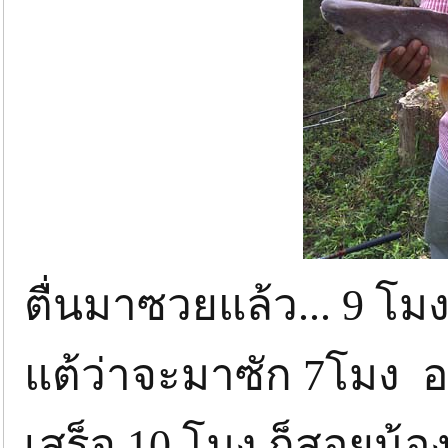
ตื่นมาซวยแล้ว... 9 โม
แต้ว่าจะมาซัก 7โมง อ
เสร็จ 10 โมง ก็สอยน้อ