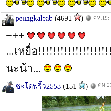
peungkaleab
(4691
)
คห.19: 
+++
...เหยื่อ!!!!!!!!!!!!!!!!!
นะน้า...
คห.20
ชะโดพริ้ว2553
(151
)