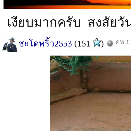
เงียบมากครับ สงสัย
คห.13
ชะโดพริ้ว2553
(151
)