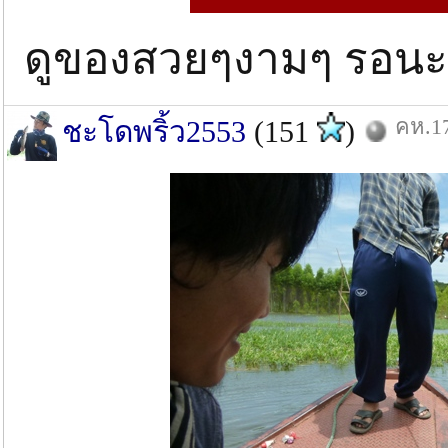
ดูของสวยๆงามๆ รอน
คห.17
ชะโดพริ้ว2553
(151
)