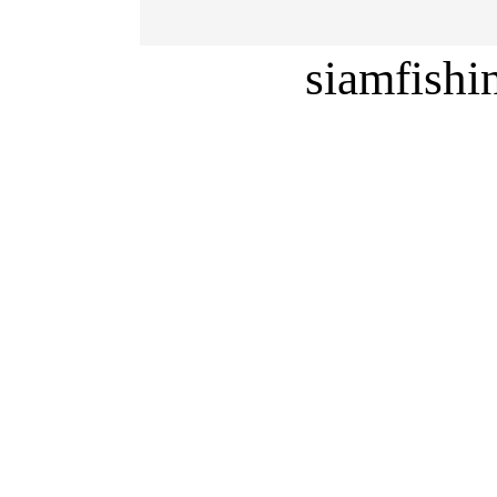
siamfish