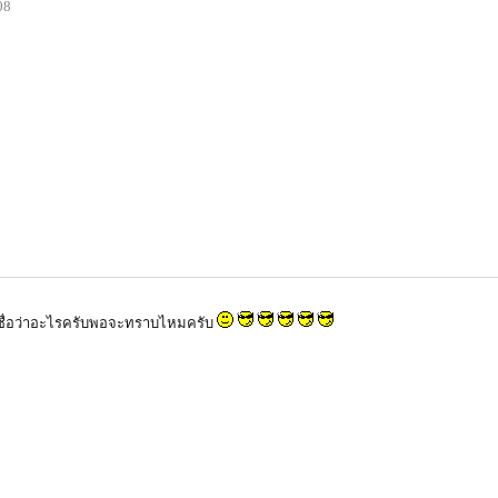
08
ั่นชื่อว่าอะไรครับพอจะทราบไหมครับ