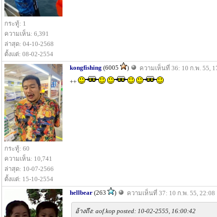
กระทู้: 1
ความเห็น: 6,391
ล่าสุด: 04-10-2568
ตั้งแต่: 08-02-2554
kongfishing
(6005
)
ความเห็นที่ 36: 10 ก.พ. 55, 1
++
กระทู้: 60
ความเห็น: 10,741
ล่าสุด: 10-07-2566
ตั้งแต่: 15-10-2554
hellbear
(263
)
ความเห็นที่ 37: 10 ก.พ. 55, 22:08
อ้างถึง: aof.kop posted: 10-02-2555, 16:00:42