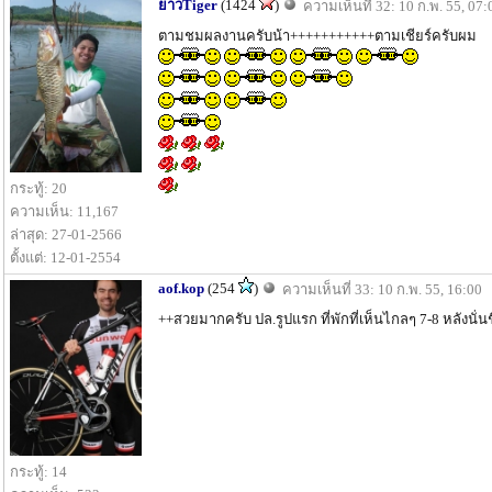
ยาวTiger
(1424
)
ความเห็นที่ 32: 10 ก.พ. 55, 07:
ตามชมผลงานครับน้า+++++++++++ตามเชียร์ครับผม
กระทู้: 20
ความเห็น: 11,167
ล่าสุด: 27-01-2566
ตั้งแต่: 12-01-2554
aof.kop
(254
)
ความเห็นที่ 33: 10 ก.พ. 55, 16:00
++สวยมากครับ ปล.รูปแรก ที่พักที่เห็นไกลๆ 7-8 หลังน
กระทู้: 14