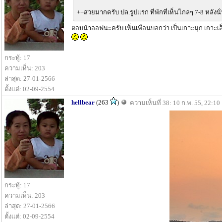
++สวยมากครับ ปล.รูปแรก ที่พักที่เห็นไกลๆ 7-8 หลั
ตอบน้าออฟนะครับ เห็นเพื่อนบอกว่า เป็นเกาะมุก เกาะเล
กระทู้: 17
ความเห็น: 203
ล่าสุด: 27-01-2566
ตั้งแต่: 02-09-2554
hellbear
(263
)
ความเห็นที่ 38: 10 ก.พ. 55, 22:10
กระทู้: 17
ความเห็น: 203
ล่าสุด: 27-01-2566
ตั้งแต่: 02-09-2554