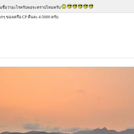
งนั่นชื่อว่าอะไรครับพอจะทราบไหมครับ
็กๆ ของเครือ CP คืนละ 4-5000 ครับ