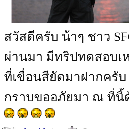
สวัสดีครับ น้าๆ ชาว SFC
ผ่านมา มีทริปทดสอบเ
ที่เขื่อนสียัดมาฝากค
กราบขออภัยมา ณ ที่นี้