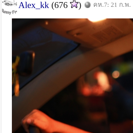
Alex_kk
(676
)
คห.7: 21 ก.พ.