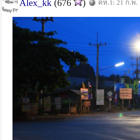
Alex_kk
(676
)
คห.1: 21 ก.พ.