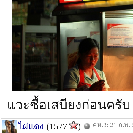
แวะซื้อเสบียงก่อนครับ
คห.3: 21 ก.พ. 
ไผ่แดง
(1577
)