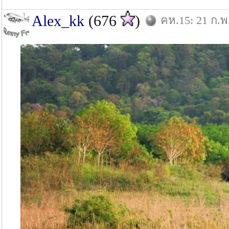
Alex_kk
(676
)
คห.15: 21 ก.พ