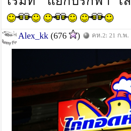
เริ่มที่ " แยกปรกฟ้า" เ
Alex_kk
(676
)
คห.2: 21 ก.พ.