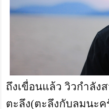
ถึงเขื่อนแล้ว วิวกำลัง
ตะลึง(ตะลึงกับลมนะครั