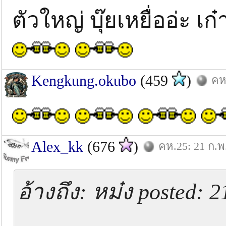
ตัวใหญ่ บุ๊ยเหยื่ออ่ะ เ
Kengkung.okubo
(459
)
คห
Alex_kk
(676
)
คห.25: 21 ก.พ
อ้างถึง: หม๋ง posted: 