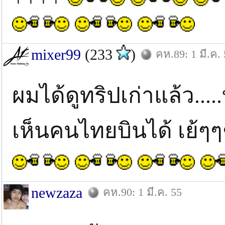
mixer99
(233
)
คห.89: 1 มี.ค.
ผมได้ดูทริปเก่าแล้ว..
เห็นคนไทยบินได้ เย้
newzaza
คห.90: 1 มี.ค. 55