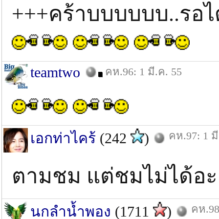
+++คร้าบบบบบบ..รอได้
teamtwo
คห.96: 1 มี.ค. 55
คห.97: 1 มี
เอกท่าไคร้
(242
)
ตามชม แต่ชมไม่ได้อะค
คห.98:
นกลำน้ำพอง
(1711
)