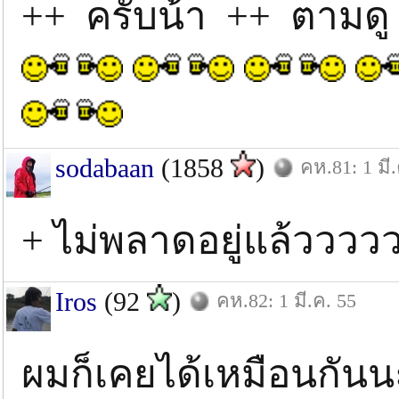
++ ครับน้า ++ ตามดู
sodabaan
(1858
)
คห.81: 1 มี.
+ ไม่พลาดอยู่แล้วววว
Iros
(92
)
คห.82: 1 มี.ค. 55
ผมก็เคยได้เหมือนกันน