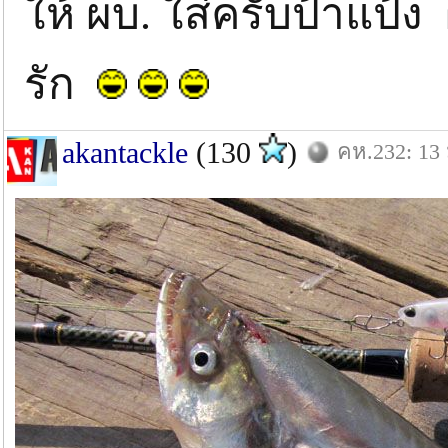
ให้ ผบ. ใส่ครับป้าแป้
รัก
akantackle
(130
)
คห.232: 13 