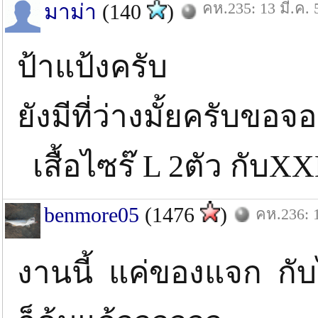
คห.235: 13 มี.ค. 
มาม่า
(140
)
ป้าแป้งครับ
ยังมีที่ว่างมั้ยครับขอจอง
เสื้อไซร๊ L 2ตัว กับX
benmore05
(1476
)
คห.236: 1
งานนี้ แค่ของแจก กับ