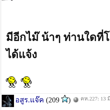
มีอีกไม๊ น้าๆ ท่านใดที่
ได้แจ้ง
คห.227: 13 ม
อสูร.แจ๊ค
(209
)