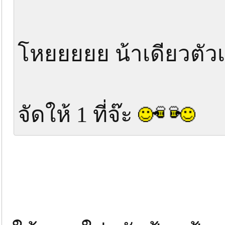
โหยยยยย น้าเดียวตัวเล
จัดให้ 1 ที่จ๊ะ