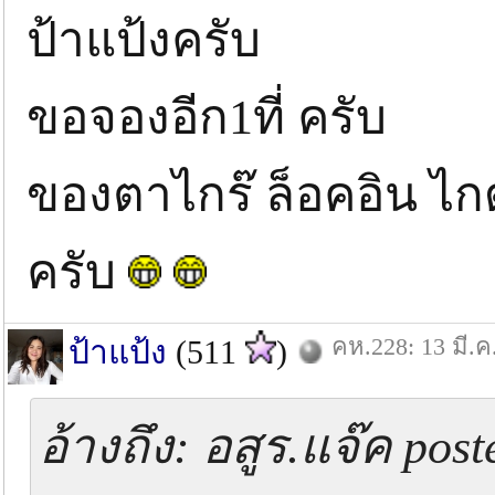
ป้าแป้งครับ
ขอจองอีก1ที่ ครับ
ของตาไกร๊ ล็อคอิน ไกด
ครับ
คห.228: 13 มี.ค
ป้าแป้ง
(511
)
อ้างถึง: อสูร.แจ๊ค pos