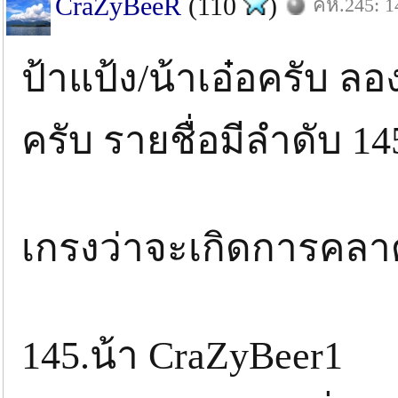
CraZyBeeR
(110
)
คห.245: 14
ป้าแป้ง/น้าเอ๋อครับ ลอง
ครับ รายชื่อมีลำดับ 1
เกรงว่าจะเกิดการคลาด
145.น้า CraZyBee