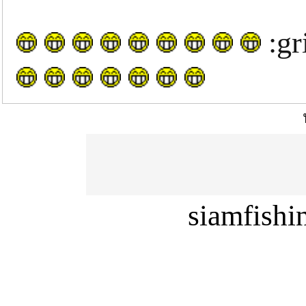
:gr
siamfish