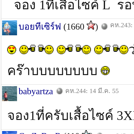
จอง 1ที่เสื้อไซค์ L ร
คห.243: 
บอยทีเซิร์ฟ
(1660
)
คร๊าบบบบบบบบ
babyartza
คห.244: 14 มี.ค. 55
จอง1ที่ครับเสื้อไซค์ 3