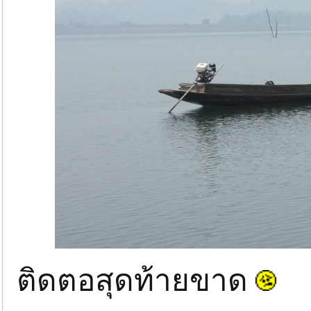
ติดตอสุดท้ายขาด