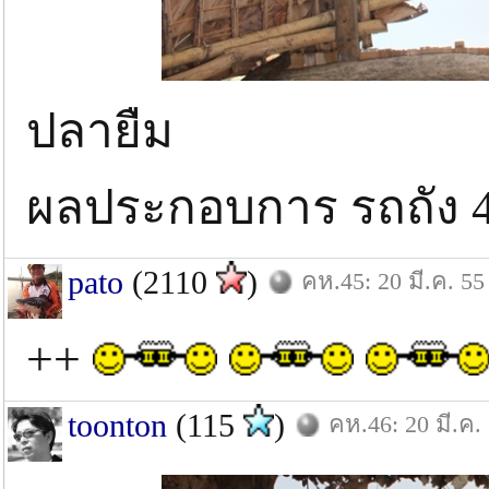
ปลายืม
ผลประกอบการ รถถัง 4
pato
(2110
)
คห.45: 20 มี.ค. 55
++
toonton
(115
)
คห.46: 20 มี.ค.