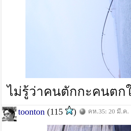
ไม่รู้ว่าคนตักกะคนตก
toonton
(115
)
คห.35: 20 มี.ค.