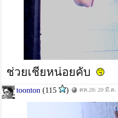
ช่วยเชียหน่อยคับ
toonton
(115
)
คห.28: 20 มี.ค.