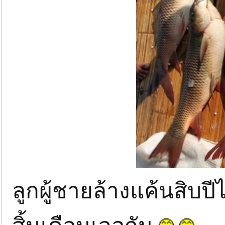
ลูกผู้ชายล้างแค้นสิบปี