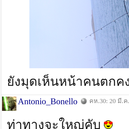
ยังมุดเห็นหน้าคนตกคง
Antonio_Bonello
คห.30: 20 มี.ค
ท่าทางจะใหญ่คับ