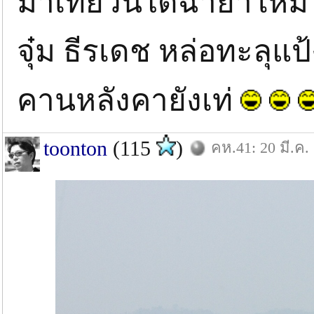
มาเที่ยวนี้ได้ฉายาใหม่
จุ๋ม ธีรเดช หล่อทะลุแป
คานหลังคายังเท่
toonton
(115
)
คห.41: 20 มี.ค.