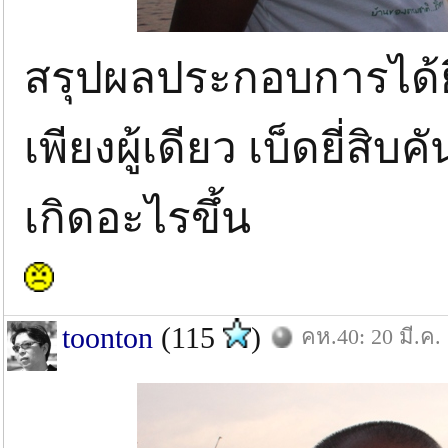
สรุปผลประกอบการได้ยี
เพียงผู้เดียว เบ็ดยี่สิ
เกิดอะไรขึ้น
toonton
(115
)
คห.40: 20 มี.ค.