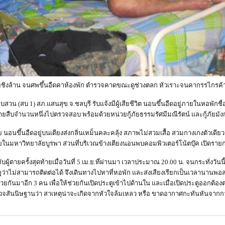
้อยชิงล้าน จนศพขึ้นอืดคาห้องพัก ตำรวจคาดขณะดูช่วงตลก หัวเราะจนคากรรไกรค้
สอบสวน (สบ 1) สภ.แสนสุข จ.ชลบุรี รับแจ้งมีผู้เสียชีวิต นอนขึ้นอืดอยู่ภายในหอพั
สืบจำนวนหนึ่งไปตรวจสอบ พร้อมด้วยหน่วยกู้ภัยธรรมรัศมีมณีรัตน์ และกู้ภัยมัง
ชาย นอนขึ้นอืดอยู่บนเตียงส่งกลิ่นเหม็นคละคลุ้ง สภาพไม่สวมเสื้อ สวมกางเกงตัวเดียว
ภายในมหาวิทยาลัยบูรพา ส่วนที่บริเวณข้างเตียงนอนพบคอมพิวเตอร์โน้ตบุ๊ค เปิดรายก
ับผู้ตายครั้งสุดท้ายเมื่อวันที่ 5 เม.ย.ที่ผ่านมา เวลาประมาณ 20.00 น. จนกระทั่งวั
กฏว่าไม่สามารถติดต่อได้ จึงเดินทางไปหาที่หอพัก และส่งเสียงเรียกเป็นเวลานานพ
กันมาอีก 3 คน เพื่อให้ช่วยกันเปิดประตูเข้าไปด้านใน และเมื่อเปิดประตูออกต้องต
ตำรวจสันนิษฐานว่า สาเหตุน่าจะเกิดจากหัวใจล้มเหลว หรือ ขาดอากาศกะทันหันจากก