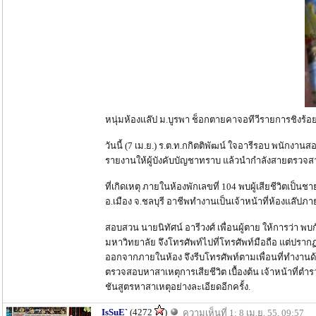
หนุ่มห้องแล๊ป ม.บูรพา ช็อกตายคาจอทีวีรายการชิงร
วันนี้ (7 เม.ย.) ร.ต.ท.กกิตติพัฒน์ ใจอารีรอบ พนักงาน
รายงานให้ผู้บังคับบัญชาทราบ แล้วนำกำลังสายตรวจสาย
ที่เกิดเหตุ ภายในห้องพักเลขที่ 104 พบผู้เสียชีวิตเป็น
อ.เมือง จ.ชลบุรี อาชีพทำงานเป็นเจ้าหน้าที่ห้องแล๊ป
สอบสวน นายนิทัศน์ อารีวงศ์ เพื่อนผู้ตาย ให้การว่า พบก
มหาวิทยาลัย จึงโทรศัพท์ไปที่โทรศัพท์มือถือ แต่ปรา
ออกจากภายในห้อง จึงรีบโทรศัพท์ตามเพื่อนที่ทำงานด้วย
ตรวจสอบหาสาเหตุการเสียชีวิต เบื้องต้น เจ้าหน้าที่
ชันสูตรหาสาเหตุอย่างละเอียดอีกครั้ง.
IsSuE`
(4272
)
ความเห็นที่ 1: 8 เม.ย. 55, 09:57