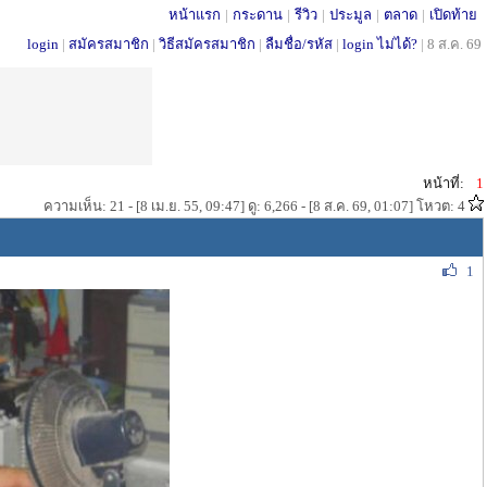
หน้าแรก
|
กระดาน
|
รีวิว
|
ประมูล
|
ตลาด
|
เปิดท้าย
login
|
สมัครสมาชิก
|
วิธีสมัครสมาชิก
|
ลืมชื่อ/รหัส
|
login ไม่ได้?
|
8 ส.ค. 69
หน้าที่:
1
ความเห็น: 21 - [8 เม.ย. 55, 09:47] ดู: 6,266 - [8 ส.ค. 69, 01:07] โหวต: 4
1