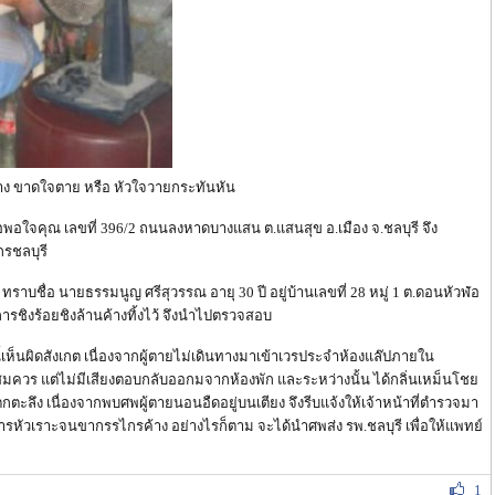
าง ขาดใจตาย หรือ หัวใจวายกระทันหัน
กชื่อพอใจคุณ เลขที่ 396/2 ถนนลงหาดบางแสน ต.แสนสุข อ.เมือง จ.ชลบุรี จึง
กรชลบุรี
 ทราบชื่อ นายธรรมนูญ ศรีสุวรรณ อายุ 30 ปี อยู่บ้านเลขที่ 28 หมู่ 1 ต.ดอนหัวฬ่อ
ารชิงร้อยชิงล้านค้างทิ้งไว้ จึงนำไปตรวจสอบ
นนี้เห็นผิดสังเกต เนื่องจากผู้ตายไม่เดินทางมาเข้าเวรประจำห้องแล๊ปภายใน
อสมควร แต่ไม่มีเสียงตอบกลับออกมจากห้องพัก และระหว่างนั้น ได้กลิ่นเหม็นโชย
กตะลึง เนื่องจากพบศพผู้ตายนอนอืดอยู่บนเตียง จึงรีบแจ้งให้เจ้าหน้าที่ตำรวจมา
ารหัวเราะจนขากรรไกรค้าง อย่างไรก็ตาม จะได้นำศพส่ง รพ.ชลบุรี เพื่อให้แพทย์
1