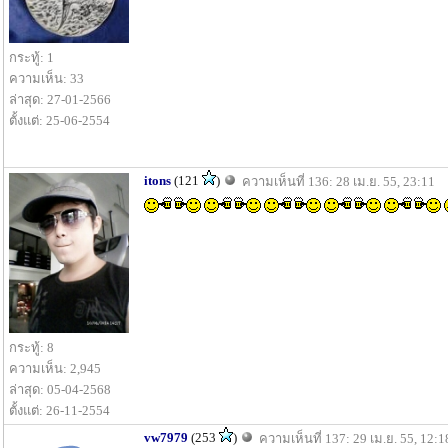
กระทู้: 1
ความเห็น: 33
ล่าสุด: 27-01-2566
ตั้งแต่: 25-06-2554
itons
(121
)
ความเห็นที่ 136: 28 เม.ย. 55, 23:11
กระทู้: 8
ความเห็น: 2,945
ล่าสุด: 05-04-2568
ตั้งแต่: 26-11-2554
vw7979
(253
)
ความเห็นที่ 137: 29 เม.ย. 55, 12:1