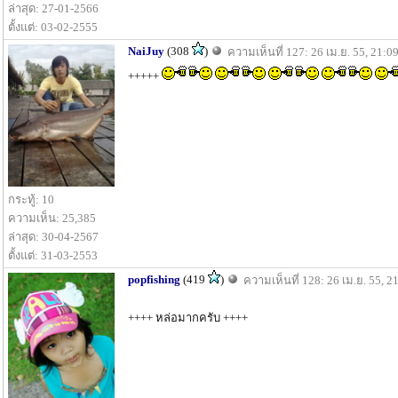
ล่าสุด: 27-01-2566
ตั้งแต่: 03-02-2555
NaiJuy
(308
)
ความเห็นที่ 127: 26 เม.ย. 55, 21:0
+++++
กระทู้: 10
ความเห็น: 25,385
ล่าสุด: 30-04-2567
ตั้งแต่: 31-03-2553
popfishing
(419
)
ความเห็นที่ 128: 26 เม.ย. 55, 2
++++ หล่อมากครับ ++++