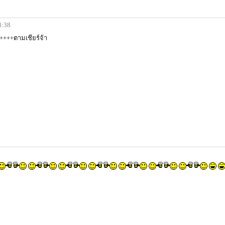
8:38
+++ตามเชียร์จ้า