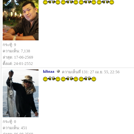
กระทู้: 9
ความเห็น: 7,138
ล่าสุด: 17-06-2569
ตั้งแต่: 24-01-2552
kibzaa
ความเห็นที่ 131: 27 เม.ย. 55, 22:56
กระทู้: 0
ความเห็น: 451