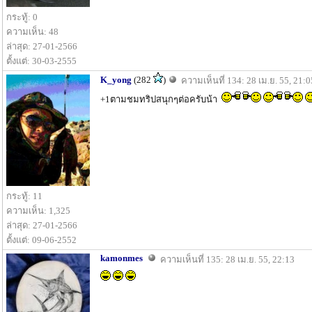
กระทู้: 0
ความเห็น: 48
ล่าสุด: 27-01-2566
ตั้งแต่: 30-03-2555
K_yong
(282
)
ความเห็นที่ 134: 28 เม.ย. 55, 21:0
+1ตามชมทริปสนุกๆต่อครับน้า
กระทู้: 11
ความเห็น: 1,325
ล่าสุด: 27-01-2566
ตั้งแต่: 09-06-2552
kamonmes
ความเห็นที่ 135: 28 เม.ย. 55, 22:13