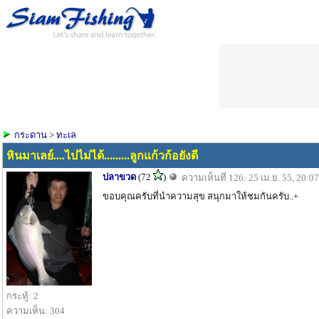
กระดาน
>
ทะเล
หินมาเลย์....ไปไม่ได้.........ลูกแก้วก้อยังดี
ปลาขวด
(72
)
ความเห็นที่ 126: 25 เม.ย. 55, 20:07
ขอบคุณครับที่นำความสุข สนุกมาให้ชมกันครับ..+
กระทู้: 2
ความเห็น: 304