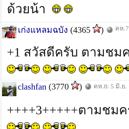
ด้วยน้า
คห.7:
เก่งแหลมฉบัง
(4365
)
+1 สวัสดีครับ ตามชม
clashfan
(3770
)
คห.8: 5 มิ.ย.
++++3+++++ตามชมครับน้