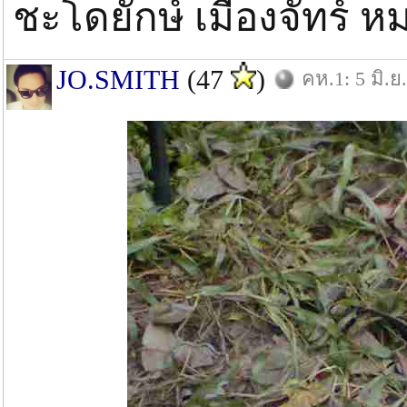
ชะโดยักษ์ เมืองจัทร์ ห
JO.SMITH
(47
)
คห.1: 5 มิ.ย