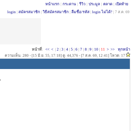
หน้าแรก
|
กระดาน
|
รีวิว
|
ประมูล
|
ตลาด
|
เปิดท้าย
login
|
สมัครสมาชิก
|
วิธีสมัครสมาชิก
|
ลืมชื่อ/รหัส
|
login ไม่ได้?
|
7 ส.ค. 69
หน้าที่:
<<
<
|
2
|
3
|
4
|
5
|
6
|
7
|
8
|
9
|
10
|
11
>
>>
ทุกหน้า
ความเห็น: 280 - [15 มิ.ย. 55, 17:18] ดู: 44,376 - [7 ส.ค. 69, 12:41] โหวต: 17