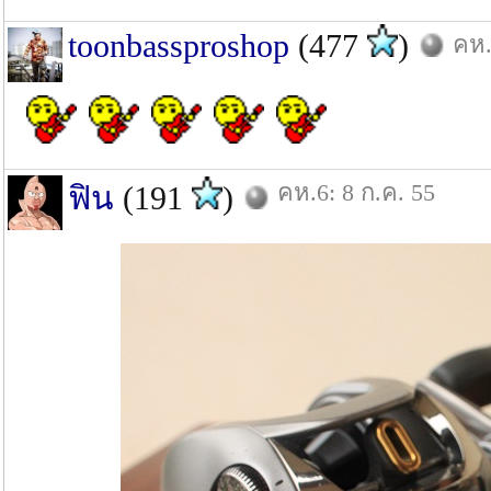
toonbassproshop
(477
)
คห.
คห.6: 8 ก.ค. 55
ฟิน
(191
)