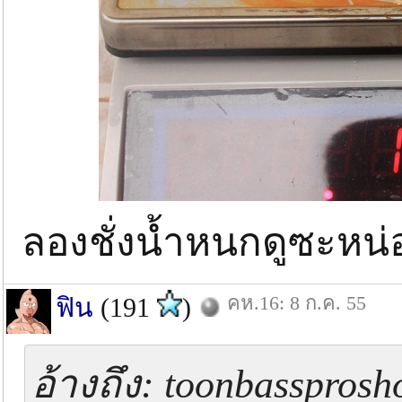
ลองชั่งน้ำหนกดูซะหน
คห.16: 8 ก.ค. 55
ฟิน
(191
)
อ้างถึง: toonbassprosh