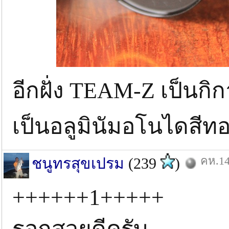
อีกฝั่ง TEAM-Z เป็นก
เป็นอลูมินัมอโนไดสี
คห.14
ชนูทรสุขเปรม
(239
)
++++++1+++++