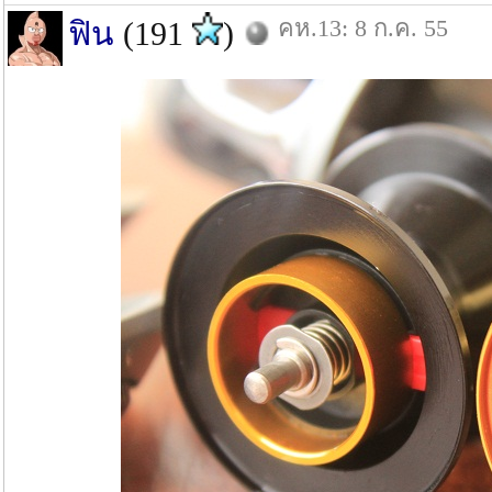
คห.13: 8 ก.ค. 55
ฟิน
(191
)