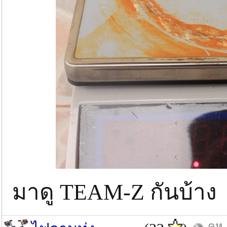
มาดู TEAM-Z กันบ้าง
คห.