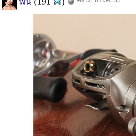
ฟิน
(191
)