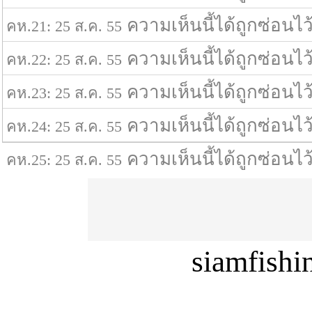
ความเห็นนี้ได้ถูกซ่อนไว
คห.21: 25 ส.ค. 55
ความเห็นนี้ได้ถูกซ่อนไว
คห.22: 25 ส.ค. 55
ความเห็นนี้ได้ถูกซ่อนไว
คห.23: 25 ส.ค. 55
ความเห็นนี้ได้ถูกซ่อนไว
คห.24: 25 ส.ค. 55
ความเห็นนี้ได้ถูกซ่อนไว
คห.25: 25 ส.ค. 55
siamfish