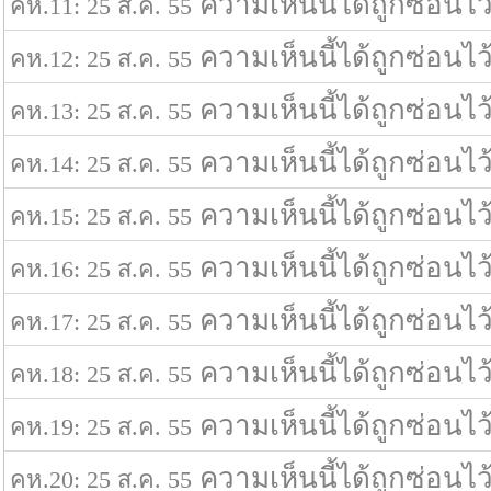
ความเห็นนี้ได้ถูกซ่อนไว
คห.11: 25 ส.ค. 55
ความเห็นนี้ได้ถูกซ่อนไว
คห.12: 25 ส.ค. 55
ความเห็นนี้ได้ถูกซ่อนไว
คห.13: 25 ส.ค. 55
ความเห็นนี้ได้ถูกซ่อนไว
คห.14: 25 ส.ค. 55
ความเห็นนี้ได้ถูกซ่อนไว
คห.15: 25 ส.ค. 55
ความเห็นนี้ได้ถูกซ่อนไว
คห.16: 25 ส.ค. 55
ความเห็นนี้ได้ถูกซ่อนไว
คห.17: 25 ส.ค. 55
ความเห็นนี้ได้ถูกซ่อนไว
คห.18: 25 ส.ค. 55
ความเห็นนี้ได้ถูกซ่อนไว
คห.19: 25 ส.ค. 55
ความเห็นนี้ได้ถูกซ่อนไว
คห.20: 25 ส.ค. 55