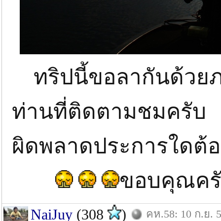
ทริปนี้ขอลากันด้วยภ
ท่านที่ติดตามชมครับ
ผิดพลาดประการใดต้อง
ขอบคุณคร
NaiJuy
(308
)
คห.58: 10 ก.ย. 