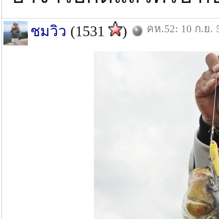
คห.52: 10 ก.ย. 
ชมวิว
(1531
)