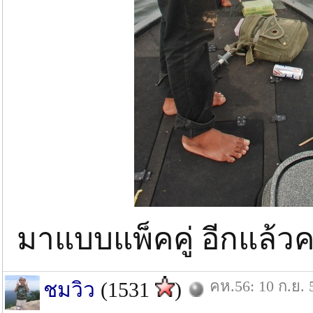
มาแบบแพ็คคู่ อีกแล้ว
คห.56: 10 ก.ย. 
ชมวิว
(1531
)