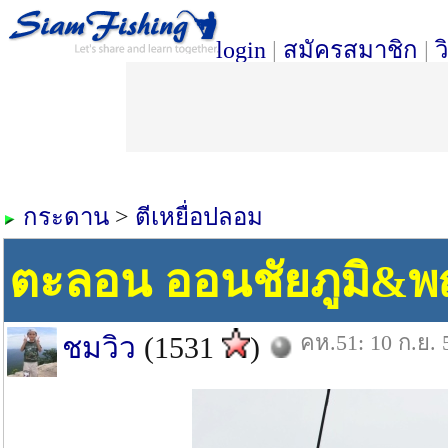
login
|
สมัครสมาชิก
|
ว
กระดาน
>
ตีเหยื่อปลอม
ตะลอน ออนชัยภูมิ&พ
คห.51: 10 ก.ย. 
ชมวิว
(1531
)