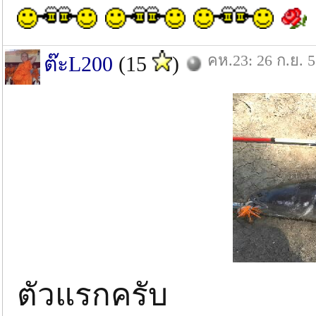
คห.23: 26 ก.ย. 
ต๊ะL200
(15
)
ตัวแรกครับ