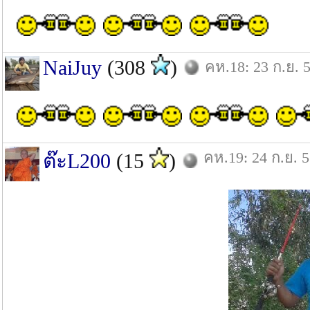
NaiJuy
(308
)
คห.18: 23 ก.ย. 
คห.19: 24 ก.ย. 
ต๊ะL200
(15
)