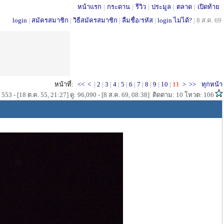
หน้าแรก
|
กระดาน
|
รีวิว
|
ประมูล
|
ตลาด
|
เปิดท้าย
login
|
สมัครสมาชิก
|
วิธีสมัครสมาชิก
|
ลืมชื่อ/รหัส
|
login ไม่ได้?
|
8 ส.ค. 69
หน้าที่:
<<
<
|
2
|
3
|
4
|
5
|
6
|
7
|
8
|
9
|
10
|
11
>
>>
ทุกหน้า
553 - [18 ต.ค. 55, 21:27] ดู: 96,090 - [8 ส.ค. 69, 08:38] ติดตาม: 10 โหวต: 106