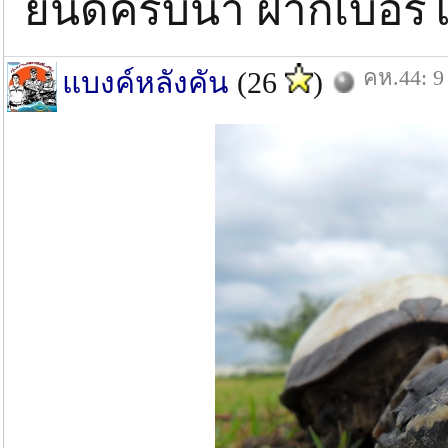
ยีนดีครับน้า ฝากเบอร์
คห.44: 9
แบงค์หลังคัน
(26
)