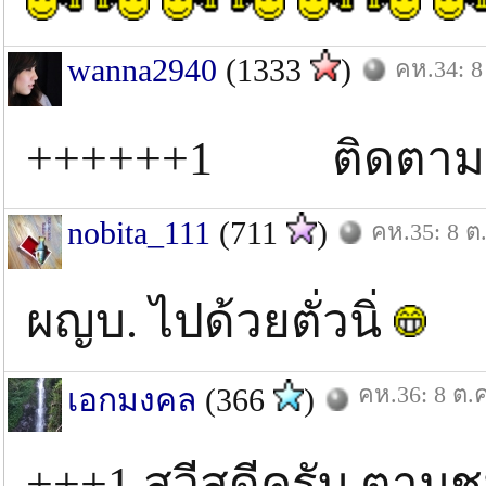
wanna2940
(1333
)
คห.34: 8
++++++1 ติดตา
nobita_111
(711
)
คห.35: 8 ต
ผญบ. ไปด้วยตั่วนิ่
คห.36: 8 ต.ค
เอกมงคล
(366
)
+++1 สวีสดีครับ ตาม