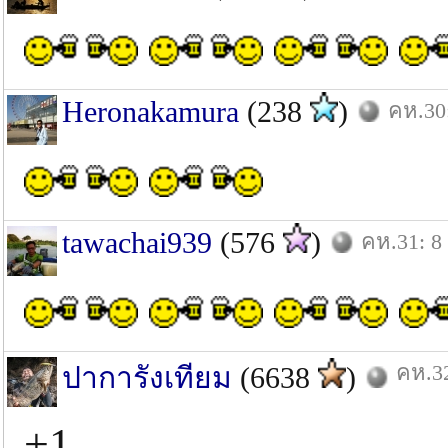
Heronakamura
(238
)
คห.30:
tawachai939
(576
)
คห.31: 8
คห.32
ปาการังเทียม
(6638
)
+1