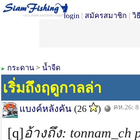
login
|
สมัครสมาชิก
|
วิ
กระดาน
>
น้ำจืด
เริ่มถึงฤดูกาลล่า
คห.26: 8
แบงค์หลังคัน
(26
)
[q]
อ้างถึง: tonnam_ch 