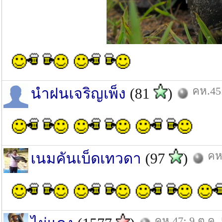
คห.45:
นำฝนเจริญเพ็ง
(81
)
คห
เนมคันเบ็ดเทวดา
(97
)
คห.47: 9 ต.ค.