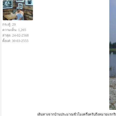
กระทู้: 29
ความเห็น: 1,265
ล่าสุด: 24-02-2568
ตั้งแต่: 30-03-2555
เดินทางจากบ้านประมาณชั่วโมงครึ่งครับถึงหมายแรกริม