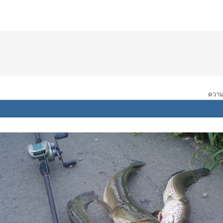
ความเ