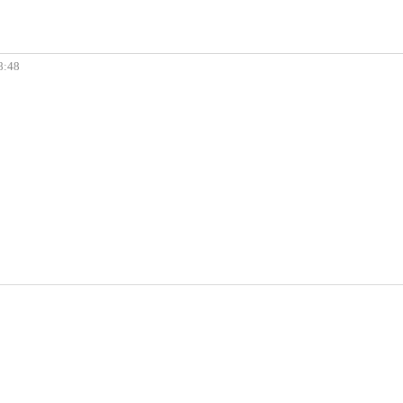
08:48