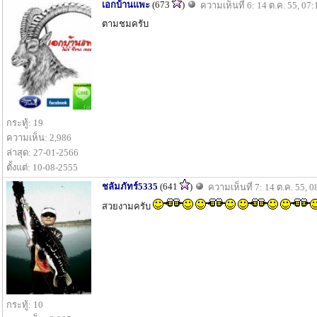
เอกบ้านแพะ
(673
)
ความเห็นที่ 6: 14 ต.ค. 55, 07:
ตามชมครับ
กระทู้: 19
ความเห็น: 2,986
ล่าสุด: 27-01-2566
ตั้งแต่: 10-08-2555
ชลัมภัทร์5335
(641
)
ความเห็นที่ 7: 14 ต.ค. 55, 0
สวยงามครับ
กระทู้: 10