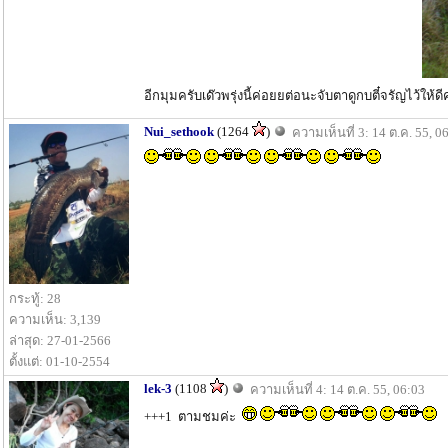
อีกมุมครับเด๊วพรุ่งนี้ค่อยยต่อนะจับตาดูกบตี๋จรัญไว้ให้ด
Nui_sethook
(1264
)
ความเห็นที่ 3: 14 ต.ค. 55, 0
กระทู้: 28
ความเห็น: 3,139
ล่าสุด: 27-01-2566
ตั้งแต่: 01-10-2554
lek-3
(1108
)
ความเห็นที่ 4: 14 ต.ค. 55, 06:03
+++1 ตามชมค่ะ