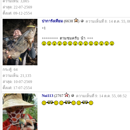
ความเห็น: 3,005
ล่าสุด: 22-07-2569
ตั้งแต่: 09-12-2554
ปาการังเทียม
(6638
)
ความเห็นที่ 8: 14 ต.ค. 55, 
+1
++++++++ ตามชมครับ น้า +++
กระทู้: 64
ความเห็น: 21,135
ล่าสุด: 10-07-2569
ตั้งแต่: 17-07-2554
Nui113
(2767
)
ความเห็นที่ 9: 14 ต.ค. 55, 08:52