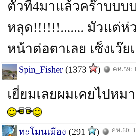
ตัวที่4มาแล้วคร๊าบบบ
หลุด!!!!!!....... มัวแต
หน้าต่อตาเลย เซ็งเว๊ย
Spin_Fisher
(1373
)
คห.59: 
เยี่ยมเลยผมเคยไปหมาย
คห.60: 1
ทะโมนเมือง
(291
)