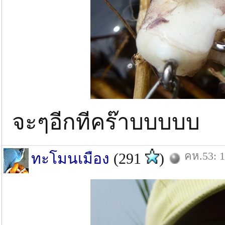
จะๆอีกทีคร๊าบบบบบ
คห.53: 1
ทะโมนเมือง
(291
)