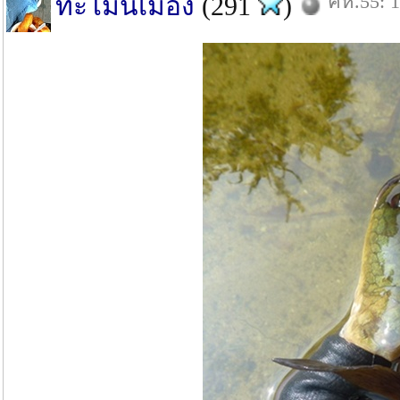
คห.55: 1
ทะโมนเมือง
(291
)