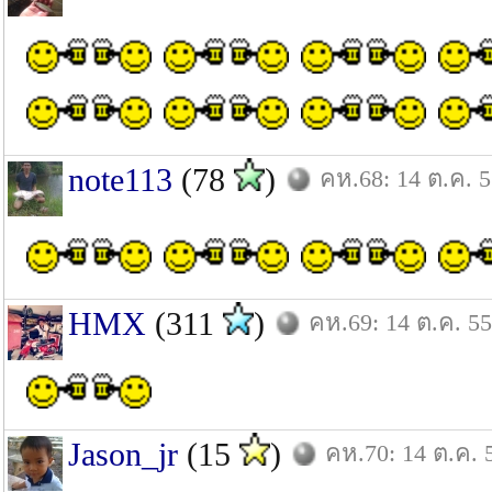
note113
(78
)
คห.68: 14 ต.ค. 
HMX
(311
)
คห.69: 14 ต.ค. 55
Jason_jr
(15
)
คห.70: 14 ต.ค. 