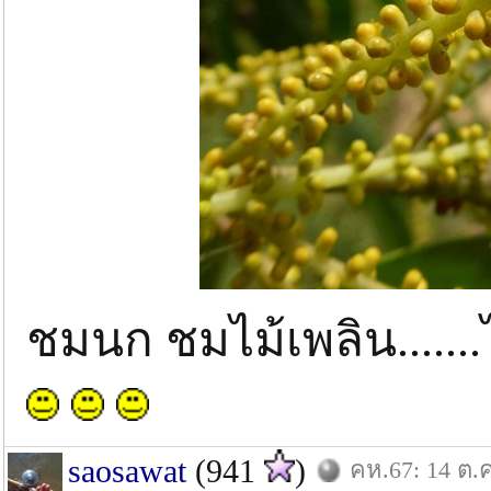
ชมนก ชมไม้เพลิน.....
saosawat
(941
)
คห.67: 14 ต.ค