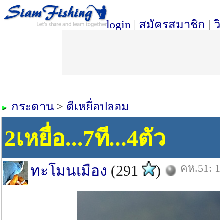
login
|
สมัครสมาชิก
|
ว
กระดาน
>
ตีเหยื่อปลอม
2เหยื่อ...7ที...4ตัว
คห.51: 1
ทะโมนเมือง
(291
)