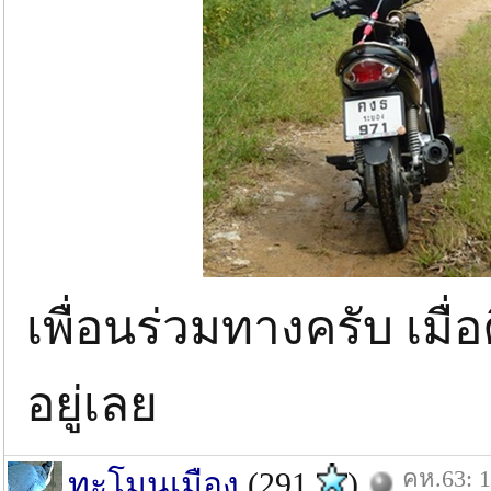
เพื่อนร่วมทางครับ เมื
อยู่เลย
คห.63: 1
ทะโมนเมือง
(291
)