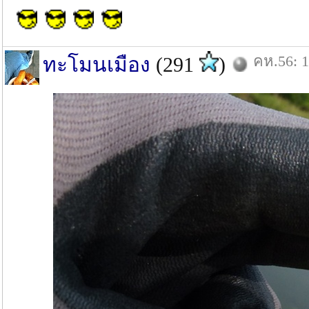
คห.56: 1
ทะโมนเมือง
(291
)