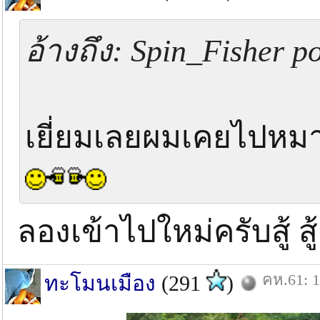
อ้างถึง: Spin_Fisher p
เยี่ยมเลยผมเคยไปหมา
ลองเข้าไปใหม่ครับสู้ สู
คห.61: 1
ทะโมนเมือง
(291
)